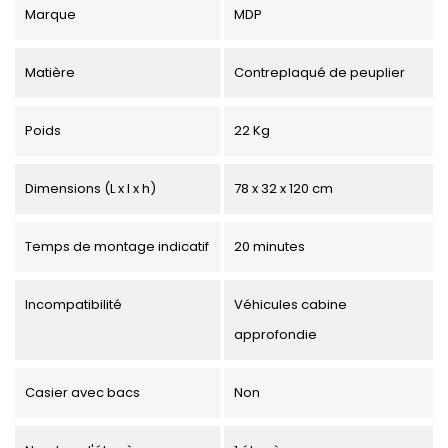
Marque
MDP
Matière
Contreplaqué de peuplier
Poids
22 Kg
Dimensions (L x l x h)
78 x 32 x 120 cm
Temps de montage indicatif
20 minutes
Incompatibilité
Véhicules cabine
approfondie
Casier avec bacs
Non