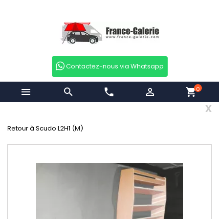
Contactez-nous via Whatsapp
0


phone

shopping_cart
x
Retour à Scudo L2H1 (M)