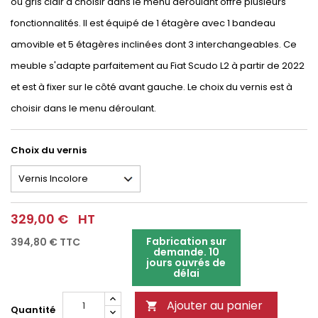
ou gris clair à choisir dans le menu déroulant offre plusieurs
fonctionnalités. Il est équipé de 1 étagère avec 1 bandeau
amovible et 5 étagères inclinées dont 3 interchangeables. Ce
meuble s'adapte parfaitement au Fiat Scudo L2 à partir de 2022
et est à fixer sur le côté avant gauche. Le choix du vernis est à
choisir dans le menu déroulant.
Choix du vernis
329,00 €
HT
Fabrication sur
394,80 €
TTC
demande. 10
jours ouvrés de
délai
Ajouter au panier

Quantité