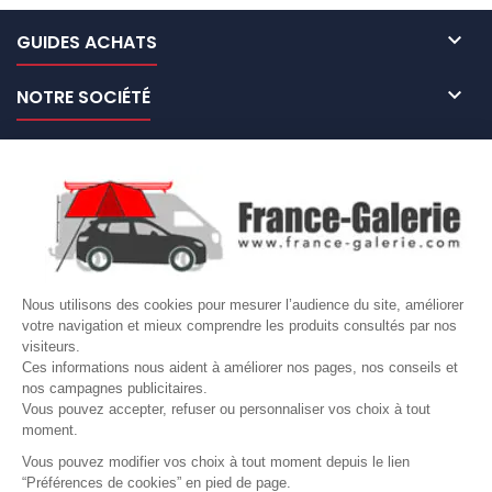

GUIDES ACHATS

NOTRE SOCIÉTÉ

NOS MARQUES DE GALERIES

VOTRE COMPTE
Site protégé par reCAPTCHA.
Vie privée
-
Termes
Nous utilisons des cookies pour mesurer l’audience du site, améliorer
LETTRE D'INFORMATIONS
votre navigation et mieux comprendre les produits consultés par nos
visiteurs.
Ces informations nous aident à améliorer nos pages, nos conseils et
nos campagnes publicitaires.
Vous pouvez accepter, refuser ou personnaliser vos choix à tout
SUIVEZ-NOUS
moment.
Vous pouvez modifier vos choix à tout moment depuis le lien
“Préférences de cookies” en pied de page.
Gérer mes cookies