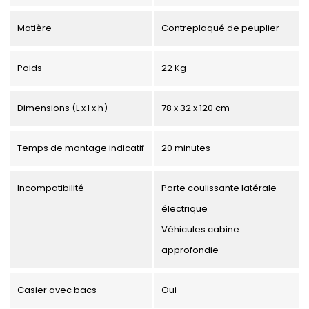
Matière
Contreplaqué de peuplier
Poids
22 Kg
Dimensions (L x l x h)
78 x 32 x 120 cm
Temps de montage indicatif
20 minutes
Incompatibilité
Porte coulissante latérale
électrique
Véhicules cabine
approfondie
Casier avec bacs
Oui