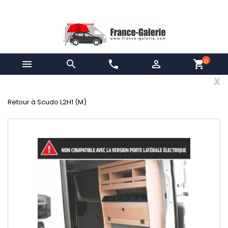
0


phone

shopping_cart
x
Retour à Scudo L2H1 (M)