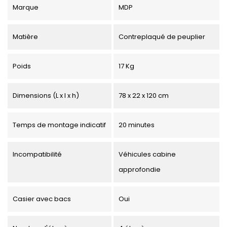
Marque
MDP
Matière
Contreplaqué de peuplier
Poids
17 Kg
Dimensions (L x l x h)
78 x 22 x 120 cm
Temps de montage indicatif
20 minutes
Incompatibilité
Véhicules cabine
approfondie
Casier avec bacs
Oui