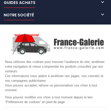

GUIDES ACHATS

NOTRE SOCIÉTÉ

NOS MARQUES DE GALERIES

VOTRE COMPTE
Site protégé par reCAPTCHA.
Vie privée
-
Termes
Nous utilisons des cookies pour mesurer l’audience du site, améliorer
LETTRE D'INFORMATIONS
votre navigation et mieux comprendre les produits consultés par nos
visiteurs.
Ces informations nous aident à améliorer nos pages, nos conseils et
nos campagnes publicitaires.
Vous pouvez accepter, refuser ou personnaliser vos choix à tout
SUIVEZ-NOUS
moment.
Vous pouvez modifier vos choix à tout moment depuis le lien
“Préférences de cookies” en pied de page.
Gérer mes cookies