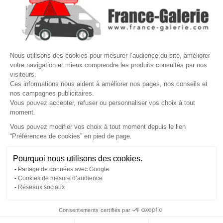

VOTRE COMPTE
Site protégé par reCAPTCHA.
Vie privée
-
Termes
Nous utilisons des cookies pour mesurer l’audience du site, améliorer
LETTRE D'INFORMATIONS
votre navigation et mieux comprendre les produits consultés par nos
visiteurs.
Ces informations nous aident à améliorer nos pages, nos conseils et
nos campagnes publicitaires.
Vous pouvez accepter, refuser ou personnaliser vos choix à tout
SUIVEZ-NOUS
moment.
Vous pouvez modifier vos choix à tout moment depuis le lien
“Préférences de cookies” en pied de page.
Gérer mes cookies
Pourquoi nous utilisons des cookies.
© Copyright 2026 France Galerie. Tous droits reservés.
Partage de données avec Google
Cookies de mesure d’audience
Réseaux sociaux
Consentements certifiés par