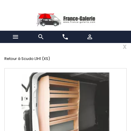


phone

x
Retour à Scudo L1H1 (XS)