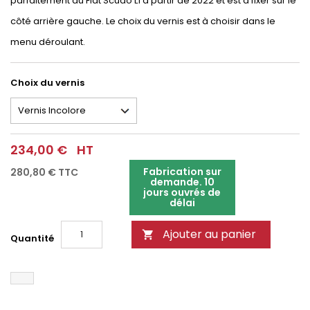
parfaitement au Fiat Scudo L1 à partir de 2022 et est à fixer sur le
côté arrière gauche. Le choix du vernis est à choisir dans le
menu déroulant.
Choix du vernis
234,00 €
HT
Fabrication sur
280,80 €
TTC
demande. 10
jours ouvrés de
délai
Ajouter au panier

Quantité