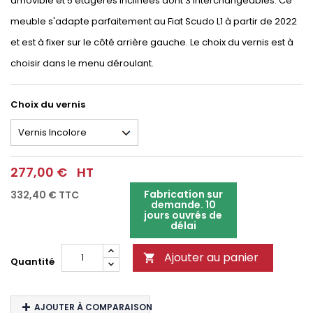
amovible et 5 étagères inclinées dont 3 interchangeables. Ce
meuble s'adapte parfaitement au Fiat Scudo L1 à partir de 2022
et est à fixer sur le côté arrière gauche. Le choix du vernis est à
choisir dans le menu déroulant.
Choix du vernis
277,00 €
HT
Fabrication sur
332,40 €
TTC
demande. 10
jours ouvrés de
délai
Ajouter au panier

Quantité
AJOUTER À COMPARAISON