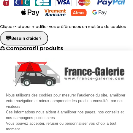
Cliquez-ici pour modifier vos préférences en matière de cookies
💬
Besoin d'aide ?
⚖ Comparatif produits
×
📋 Fiche technique
×
☎
Demander un rappel
×
Nous utilisons des cookies pour mesurer l’audience du site, améliorer
Nos conseillers vous rappellent du
Lundi au Vendredi
de
8h30 à
votre navigation et mieux comprendre les produits consultés par nos
visiteurs.
17h30
.
Ces informations nous aident à améliorer nos pages, nos conseils et
nos campagnes publicitaires.
Nom
*
Prénom
*
Vous pouvez accepter, refuser ou personnaliser vos choix à tout
moment.