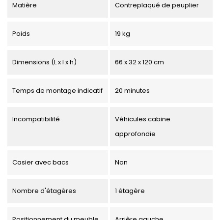
Matière
Contreplaqué de peuplier
Poids
19 kg
Dimensions (L x l x h)
66 x 32 x 120 cm
Temps de montage indicatif
20 minutes
Incompatibilité
Véhicules cabine
approfondie
Casier avec bacs
Non
Nombre d'étagères
1 étagère
Positionnement du meuble
Arrière gauche