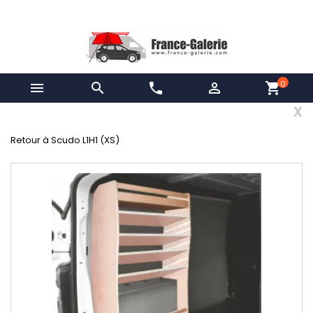
0


phone

shopping_cart
x
Retour à Scudo L1H1 (XS)