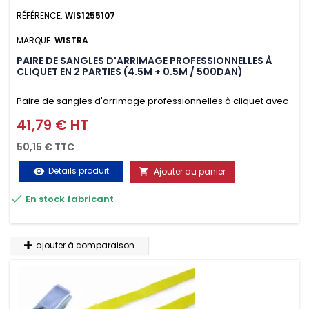
RÉFÉRENCE:
WIS1255107
MARQUE:
WISTRA
PAIRE DE SANGLES D'ARRIMAGE PROFESSIONNELLES À
CLIQUET EN 2 PARTIES (4.5M + 0.5M / 500DAN)
Paire de sangles d'arrimage professionnelles à cliquet avec
crochet en 2 parties (4.5M + 0.5M / 500daN), simple et rapide
41,79 € HT
Prix
d'utilisation. Permet d'arrimer et de sécuriser vos
50,15 € TTC
chargements pendant le transport. Matière polyester très
Détails produit
Ajouter au panier
visibility

résistante aux UV et aux variations de températures,

En stock fabricant
n'absorbe pas l'eau.
ajouter à comparaison