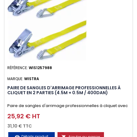
RÉFÉRENCE:
WIS1257988
MARQUE:
WISTRA
PAIRE DE SANGLES D'ARRIMAGE PROFESSIONNELLES À
CLIQUET EN 2 PARTIES (4.5M + 0.5M / 400DAN)
Paire de sangles d'arrimage professionnelles à cliquet avec
crochet en 2 parties (4.5M + 0.5M / 400daN), simple et rapide
25,92 € HT
Prix
d'utilisation. Permet d'arrimer et de sécuriser
31,10 € TTC
vos chargements pendant le transport. Matière polyester
Détails produit
Ajouter au panier
visibility
