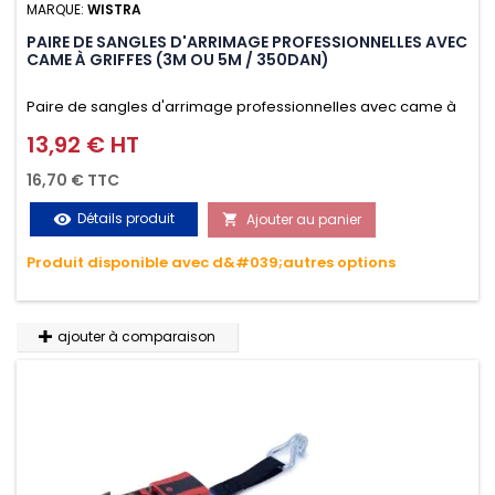
MARQUE:
WISTRA
PAIRE DE SANGLES D'ARRIMAGE PROFESSIONNELLES AVEC
CAME À GRIFFES (3M OU 5M / 350DAN)
Paire de sangles d'arrimage professionnelles avec came à
griffes (3M ou 5M / 350daN), simple et rapide d'utilisation.
13,92 € HT
Prix
Permet d'arrimer et de sécuriser vos chargements pendant
16,70 € TTC
le transport. Matière polyester très résistante aux UV et aux
Détails produit
Ajouter au panier
visibility

variations de températures, n'absorbe pas l'eau.
Produit disponible avec d&#039;autres options
ajouter à comparaison