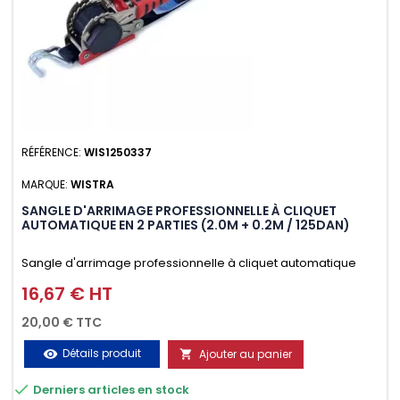
RÉFÉRENCE:
WIS1250337
MARQUE:
WISTRA
SANGLE D'ARRIMAGE PROFESSIONNELLE À CLIQUET
AUTOMATIQUE EN 2 PARTIES (2.0M + 0.2M / 125DAN)
Sangle d'arrimage professionnelle à cliquet automatique
avec crochet deux doigts soudés en J en 2 parties (2.0M +
16,67 € HT
Prix
0.2M / 125daN), simple et rapide d'utilisation. Permet
20,00 € TTC
d'arrimer et de sécuriser vos chargements pendant le
Détails produit
Ajouter au panier
visibility

transport. Matière polyester très résistante aux UV et aux

Derniers articles en stock
variations de températures, n'absorbe pas l'eau.