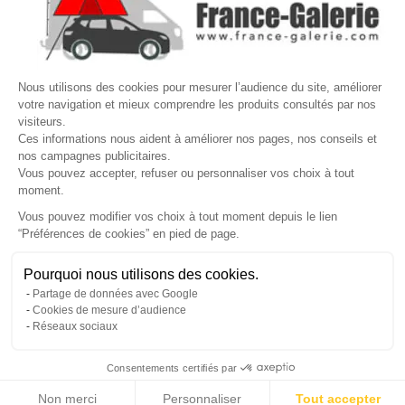

VOTRE COMPTE
Site protégé par reCAPTCHA.
Vie privée
-
Termes
Nous utilisons des cookies pour mesurer l’audience du site, améliorer
LETTRE D'INFORMATIONS
votre navigation et mieux comprendre les produits consultés par nos
visiteurs.
Ces informations nous aident à améliorer nos pages, nos conseils et
nos campagnes publicitaires.
Vous pouvez accepter, refuser ou personnaliser vos choix à tout
SUIVEZ-NOUS
moment.
Vous pouvez modifier vos choix à tout moment depuis le lien
“Préférences de cookies” en pied de page.
Gérer mes cookies
Pourquoi nous utilisons des cookies.
© Copyright 2026 France Galerie. Tous droits reservés.
Partage de données avec Google
Cookies de mesure d’audience
Réseaux sociaux
Consentements certifiés par
Non merci
Personnaliser
Tout accepter
Cliquez-ici pour modifier vos préférences en matière de cookies