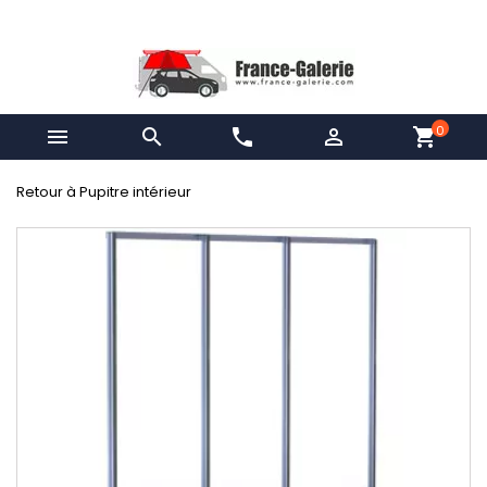
0


phone

shopping_cart
Retour à Pupitre intérieur