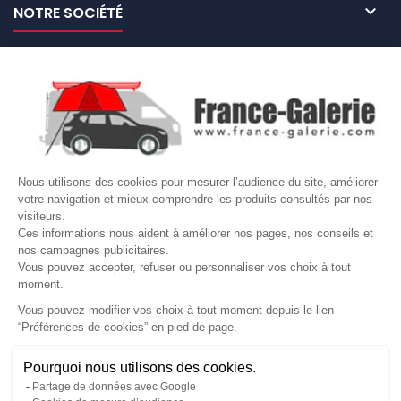

NOTRE SOCIÉTÉ

NOS MARQUES DE GALERIES

VOTRE COMPTE
Site protégé par reCAPTCHA.
Vie privée
-
Termes
Nous utilisons des cookies pour mesurer l’audience du site, améliorer
LETTRE D'INFORMATIONS
votre navigation et mieux comprendre les produits consultés par nos
visiteurs.
Ces informations nous aident à améliorer nos pages, nos conseils et
nos campagnes publicitaires.
Vous pouvez accepter, refuser ou personnaliser vos choix à tout
SUIVEZ-NOUS
moment.
Vous pouvez modifier vos choix à tout moment depuis le lien
“Préférences de cookies” en pied de page.
Gérer mes cookies
Pourquoi nous utilisons des cookies.
© Copyright 2026 France Galerie. Tous droits reservés.
Partage de données avec Google