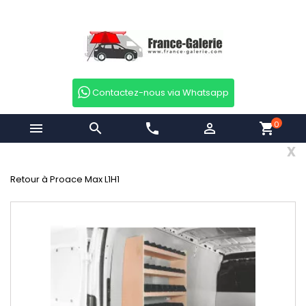
Contactez-nous via Whatsapp
0


phone

shopping_cart
x
Retour à Proace Max L1H1