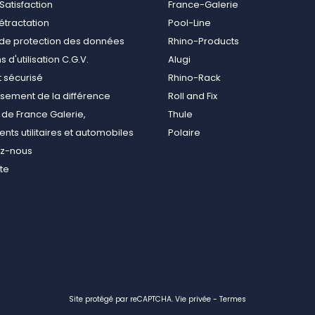
Satisfaction
France-Galerie
rétractation
Pool-Line
e de protection des données
Rhino-Products
 d'utilisation C.G.V.
Alugi
 sécurisé
Rhino-Rack
ement de la différence
Roll and Fix
de France Galerie,
Thule
ts utilitaires et automobiles
Polaire
ez-nous
ite
Site protégé par reCAPTCHA.
Vie privée
-
Termes