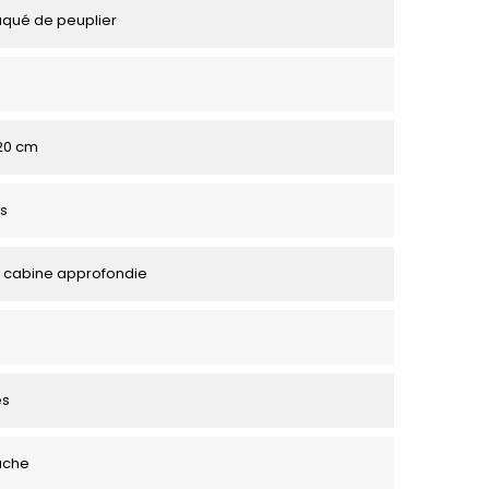
aqué de peuplier
120 cm
s
 cabine approfondie
es
uche