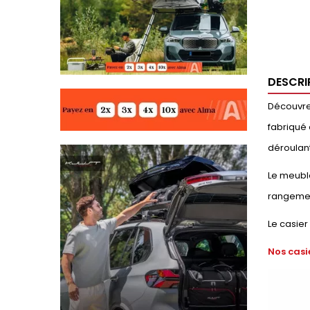
DESCRI
Découvrez
fabriqué 
déroulant
Le meuble
rangemen
Le casier
Nos casi