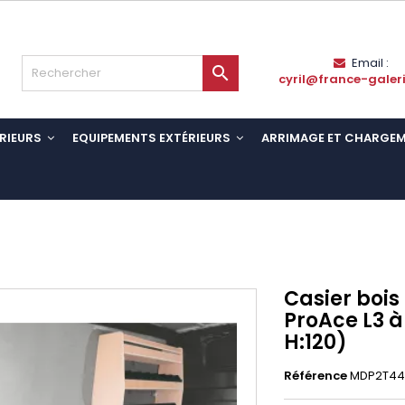
Email :

cyril@france-galer
RIEURS
EQUIPEMENTS EXTÉRIEURS
ARRIMAGE ET CHARGE
Casier boi
ProAce L3 à 
H:120)
Référence
MDP2T44