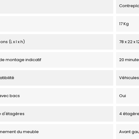
Contrepl
17 Kg
ns (L x l x h)
78 x 22 x 
e montage indicatif
20 minute
tibilité
Véhicules
avec bacs
Oui
 d'étagères
4 étagèr
onnement du meuble
Avant ga