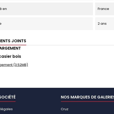
é en
France
e
2 ans
ENTS JOINTS
HARGEMENT
casier bois
gement (3.52MB)
SOCIÉTÉ
NOS MARQUES DE GALERIE
 légales
Cruz