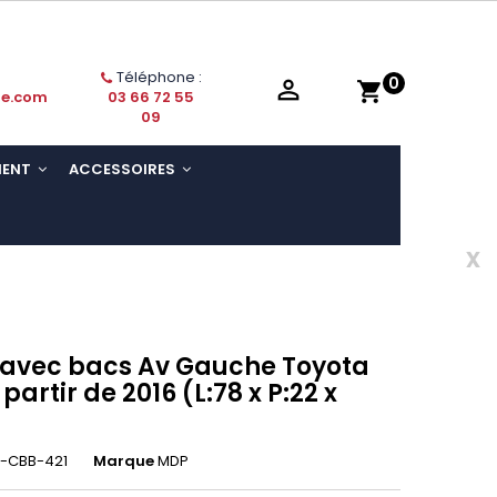
Téléphone :
0

shopping_cart
ie.com
03 66 72 55
09
MENT
ACCESSOIRES
x
s avec bacs Av Gauche Toyota
partir de 2016 (L:78 x P:22 x
-CBB-421
Marque
MDP