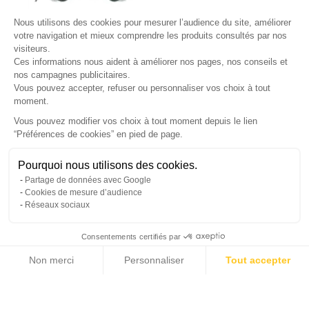
Site protégé par reCAPTCHA.
Vie privée
-
Termes
Nous utilisons des cookies pour mesurer l’audience du site, améliorer
LETTRE D'INFORMATIONS
votre navigation et mieux comprendre les produits consultés par nos
visiteurs.
Ces informations nous aident à améliorer nos pages, nos conseils et
nos campagnes publicitaires.
Vous pouvez accepter, refuser ou personnaliser vos choix à tout
SUIVEZ-NOUS
moment.
Vous pouvez modifier vos choix à tout moment depuis le lien
“Préférences de cookies” en pied de page.
Gérer mes cookies
Pourquoi nous utilisons des cookies.
© Copyright 2026 France Galerie. Tous droits reservés.
Partage de données avec Google
Cookies de mesure d’audience
Réseaux sociaux
Consentements certifiés par
Non merci
Personnaliser
Tout accepter
Cliquez-ici pour modifier vos préférences en matière de cookies
Axeptio consent
Plateforme de Gestion du Consentement : Personnalisez vos Options
Notre plateforme vous permet d'adapter et de gérer vos paramètres de confide