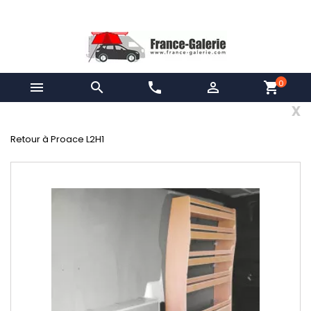
0


phone

shopping_cart
x
Retour à Proace L2H1