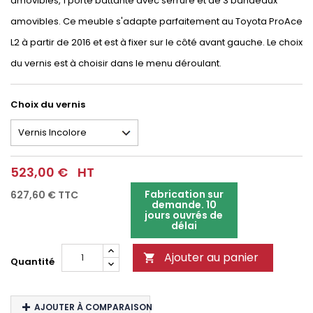
amovibles, 1 porte battante avec serrure et de 3 bandeaux
amovibles. Ce meuble s'adapte parfaitement au Toyota ProAce
L2 à partir de 2016 et est à fixer sur le côté avant gauche. Le choix
du vernis est à choisir dans le menu déroulant.
Choix du vernis
523,00 €
HT
Fabrication sur
627,60 €
TTC
demande. 10
jours ouvrés de
délai
Ajouter au panier

Quantité
AJOUTER À COMPARAISON