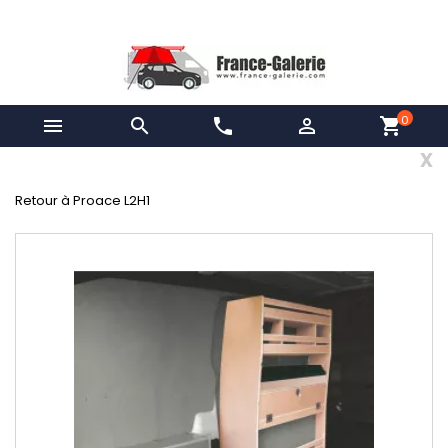
0


phone

shopping_cart
x
Retour à Proace L2H1