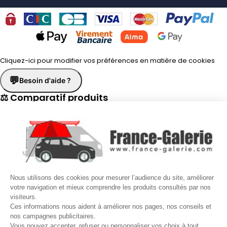
Cliquez-ici pour modifier vos préférences en matière de cookies
💬
Besoin d'aide ?
⚖ Comparatif produits
×
📋 Fiche technique
×
☎
Demander un rappel
×
Nous utilisons des cookies pour mesurer l’audience du site, améliorer
Nos conseillers vous rappellent du
Lundi au Vendredi
de
8h30 à
votre navigation et mieux comprendre les produits consultés par nos
visiteurs.
17h30
.
Ces informations nous aident à améliorer nos pages, nos conseils et
nos campagnes publicitaires.
Nom
*
Prénom
*
Vous pouvez accepter, refuser ou personnaliser vos choix à tout