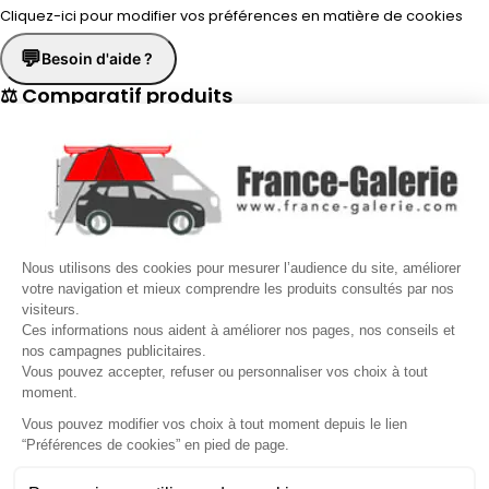
Cliquez-ici pour modifier vos préférences en matière de cookies
💬
Besoin d'aide ?
⚖ Comparatif produits
×
📋 Fiche technique
×
☎
Demander un rappel
×
Nous utilisons des cookies pour mesurer l’audience du site, améliorer
Nos conseillers vous rappellent du
Lundi au Vendredi
de
8h30 à
votre navigation et mieux comprendre les produits consultés par nos
visiteurs.
17h30
.
Ces informations nous aident à améliorer nos pages, nos conseils et
nos campagnes publicitaires.
Nom
*
Prénom
*
Vous pouvez accepter, refuser ou personnaliser vos choix à tout
moment.
Téléphone
*
Vous pouvez modifier vos choix à tout moment depuis le lien
“Préférences de cookies” en pied de page.
Gérer mes cookies
Jour souhaité
Besoin d'aide ?