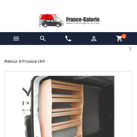
0


phone

shopping_cart
x
Retour à Proace L1H1