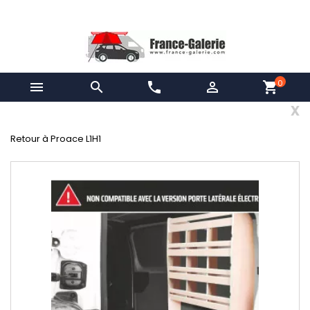
0


phone

shopping_cart
x
Retour à Proace L1H1