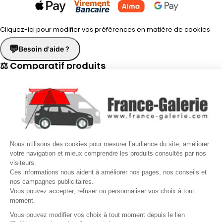
Cliquez-ici pour modifier vos préférences en matière de cookies
💬
Besoin d'aide ?
⚖ Comparatif produits
×
📋 Fiche technique
×
☎
Demander un rappel
×
Nous utilisons des cookies pour mesurer l’audience du site, améliorer
Nos conseillers vous rappellent du
Lundi au Vendredi
de
8h30 à
votre navigation et mieux comprendre les produits consultés par nos
visiteurs.
17h30
.
Ces informations nous aident à améliorer nos pages, nos conseils et
nos campagnes publicitaires.
Nom
*
Prénom
*
Vous pouvez accepter, refuser ou personnaliser vos choix à tout
moment.
Téléphone
*
Vous pouvez modifier vos choix à tout moment depuis le lien