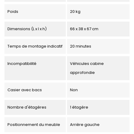
Poids
20 kg
Dimensions (L x l x h)
66 x 38 x 67 cm
Temps de montage indicatif
20 minutes
Incompatibilité
Véhicules cabine
approfondie
Casier avec bacs
Non
Nombre d'étagères
1 étagère
Positionnement du meuble
Arrière gauche