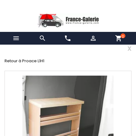
0


phone

shopping_cart
x
Retour à Proace L1H1