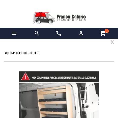
0


phone

shopping_cart
x
Retour à Proace L1H1