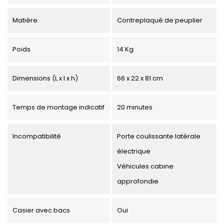
Matière
Contreplaqué de peuplier
Poids
14 Kg
Dimensions (L x l x h)
66 x 22 x 81 cm
Temps de montage indicatif
20 minutes
Incompatibilité
Porte coulissante latérale
électrique
Véhicules cabine
approfondie
Casier avec bacs
Oui