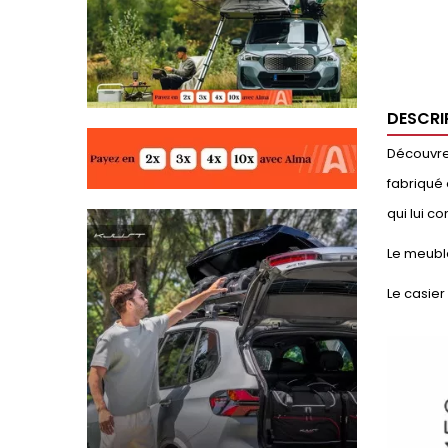
DESCRI
Découvrez
fabriqué 
qui lui c
Le meuble
Le casier