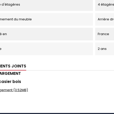
 d'étagères
4 étagèr
onnement du meuble
Arrière dr
é en
France
e
2 ans
ENTS JOINTS
HARGEMENT
casier bois
gement (3.52MB)