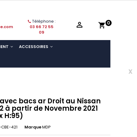
Téléphone :
0

shopping_cart
ie.com
03 66 72 55
09
MENT
ACCESSOIRES
x
 avec bacs ar Droit au Nissan
2 à partir de Novembre 2021
 x H:95)
-CBE-421
Marque
MDP