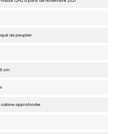
imastar L2H2 à partir de Novembre 2021
aqué de peuplier
 95 cm
s
 cabine approfondie