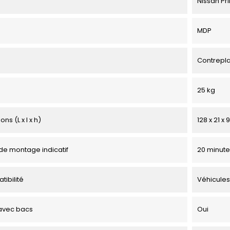
Nissan Pr
MDP
Contrepl
25 kg
ns (L x l x h)
128 x 21 x
e montage indicatif
20 minute
tibilité
Véhicules
avec bacs
Oui