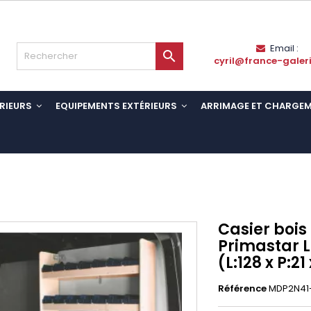
Email :

cyril@france-galer
RIEURS
EQUIPEMENTS EXTÉRIEURS
ARRIMAGE ET CHARGE
Casier bois
Primastar L
(L:128 x P:21
Référence
MDP2N41