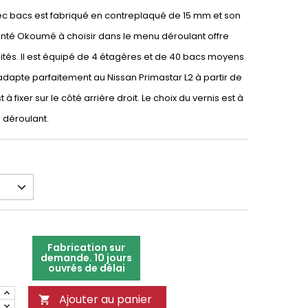
vec bacs est fabriqué en contreplaqué de 15 mm et son
einté Okoumé à choisir dans le menu déroulant offre
lités. Il est équipé de 4 étagères et de 40 bacs moyens
adapte parfaitement au Nissan Primastar L2 à partir de
à fixer sur le côté arrière droit. Le choix du vernis est à
u déroulant.
Fabrication sur
demande. 10 jours
ouvrés de délai
Ajouter au panier
