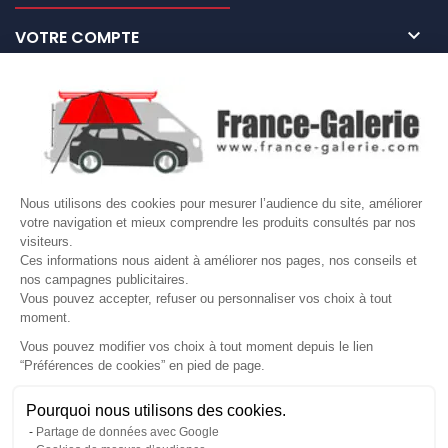

VOTRE COMPTE
Site protégé par reCAPTCHA.
Vie privée
-
Termes
LETTRE D'INFORMATIONS
Nous utilisons des cookies pour mesurer l’audience du site, améliorer
votre navigation et mieux comprendre les produits consultés par nos
SUIVEZ-NOUS
visiteurs.
Ces informations nous aident à améliorer nos pages, nos conseils et
nos campagnes publicitaires.
Vous pouvez accepter, refuser ou personnaliser vos choix à tout
moment.
© Copyright 2026 France Galerie. Tous droits reservés.
Vous pouvez modifier vos choix à tout moment depuis le lien
“Préférences de cookies” en pied de page.
Gérer mes cookies
Pourquoi nous utilisons des cookies.
Partage de données avec Google