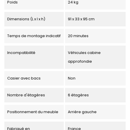
Poids
24 kg
Dimensions (L x l x h)
91 x 33 x 95 cm
Temps de montage indicatif
20 minutes
Incompatibilité
Véhicules cabine
approfondie
Casier avec bacs
Non
Nombre d'étagères
6 étagères
Positionnement du meuble
Arrière gauche
Fabriqué en
France