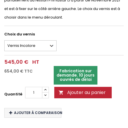
parfaitement au Nissan Primastar L1 à partir de Novembre 2021
et est à fixer sur le côté arrière gauche. Le choix du vernis est à
choisir dans le menu déroulant.
Choix du vernis
545,00 €
HT
Fabrication sur
654,00 €
TTC
demande. 10 jours
ouvrés de délai
Ajouter au panier

Quantité
AJOUTER À COMPARAISON