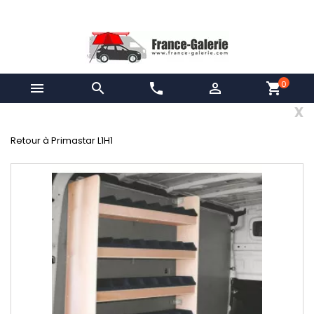
0


phone

shopping_cart
x
Retour à Primastar L1H1