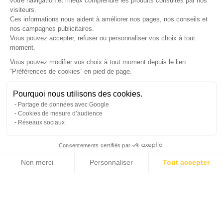
votre navigation et mieux comprendre les produits consultés par nos
LETTRE D'INFORMATIONS
visiteurs.
Ces informations nous aident à améliorer nos pages, nos conseils et
nos campagnes publicitaires.
Vous pouvez accepter, refuser ou personnaliser vos choix à tout
moment.
SUIVEZ-NOUS
Vous pouvez modifier vos choix à tout moment depuis le lien
“Préférences de cookies” en pied de page.
Gérer mes cookies
Pourquoi nous utilisons des cookies.
© Copyright 2026 France Galerie. Tous droits reservés.
Partage de données avec Google
Cookies de mesure d’audience
Réseaux sociaux
Consentements certifiés par
Non merci
Personnaliser
Tout accepter
Cliquez-ici pour modifier vos préférences en matière de cookies
Axeptio consent
Plateforme de Gestion du Consentement : Personnalisez vos Options
Notre plateforme vous permet d'adapter et de gérer vos paramètres de confide