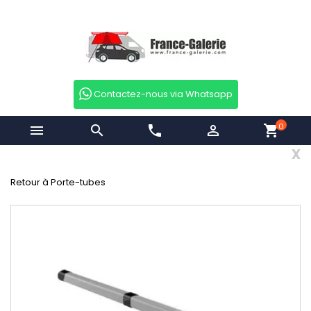
Contactez-nous via Whatsapp
0


phone

shopping_cart
x
Retour à Porte-tubes