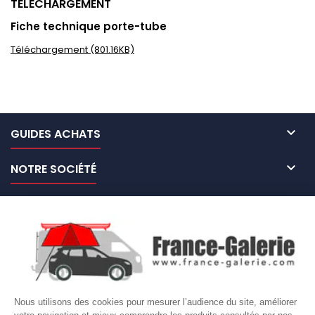
TÉLÉCHARGEMENT
Fiche technique porte-tube
Téléchargement (801.16KB)

GUIDES ACHATS

NOTRE SOCIÉTÉ

NOS MARQUES DE GALERIES

VOTRE COMPTE
Site protégé par reCAPTCHA.
Vie privée
-
Termes
Nous utilisons des cookies pour mesurer l’audience du site, améliorer