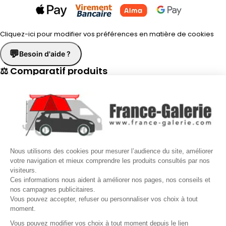
Cliquez-ici pour modifier vos préférences en matière de cookies
💬
Besoin d'aide ?
⚖ Comparatif produits
×
📋 Fiche technique
×
☎
Demander un rappel
×
Nous utilisons des cookies pour mesurer l’audience du site, améliorer
Nos conseillers vous rappellent du
Lundi au Vendredi
de
8h30 à
votre navigation et mieux comprendre les produits consultés par nos
visiteurs.
17h30
.
Ces informations nous aident à améliorer nos pages, nos conseils et
nos campagnes publicitaires.
Nom
*
Prénom
*
Vous pouvez accepter, refuser ou personnaliser vos choix à tout
moment.
Téléphone
*
Vous pouvez modifier vos choix à tout moment depuis le lien