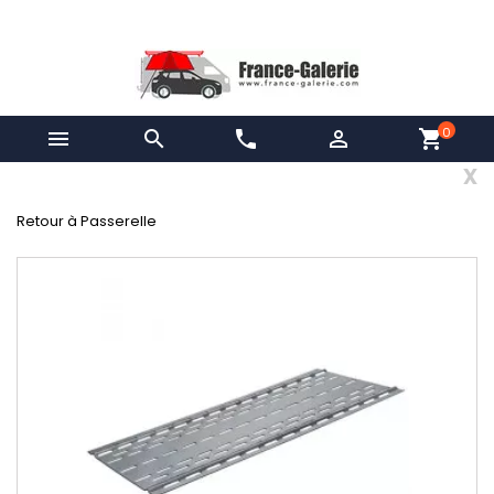
0


phone

shopping_cart
x
Retour à Passerelle