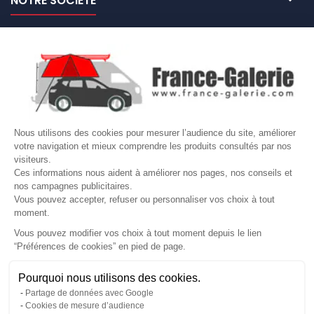
NOTRE SOCIÉTÉ

NOS MARQUES DE GALERIES

VOTRE COMPTE
Site protégé par reCAPTCHA.
Vie privée
-
Termes
Nous utilisons des cookies pour mesurer l’audience du site, améliorer
votre navigation et mieux comprendre les produits consultés par nos
LETTRE D'INFORMATIONS
visiteurs.
Ces informations nous aident à améliorer nos pages, nos conseils et
nos campagnes publicitaires.
Vous pouvez accepter, refuser ou personnaliser vos choix à tout
moment.
SUIVEZ-NOUS
Vous pouvez modifier vos choix à tout moment depuis le lien
“Préférences de cookies” en pied de page.
Gérer mes cookies
Pourquoi nous utilisons des cookies.
© Copyright 2026 France Galerie. Tous droits reservés.
Partage de données avec Google
Cookies de mesure d’audience