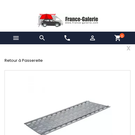
0


phone

shopping_cart
x
Retour à Passerelle