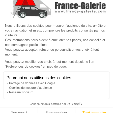

VOTRE COMPTE
Site protégé par reCAPTCHA.
Vie privée
-
Termes
Nous utilisons des cookies pour mesurer l’audience du site, améliorer
votre navigation et mieux comprendre les produits consultés par nos
LETTRE D'INFORMATIONS
visiteurs.
Ces informations nous aident à améliorer nos pages, nos conseils et
nos campagnes publicitaires.
Vous pouvez accepter, refuser ou personnaliser vos choix à tout
moment.
SUIVEZ-NOUS
Vous pouvez modifier vos choix à tout moment depuis le lien
“Préférences de cookies” en pied de page.
Gérer mes cookies
Pourquoi nous utilisons des cookies.
© Copyright 2026 France Galerie. Tous droits reservés.
Partage de données avec Google
Cookies de mesure d’audience
Réseaux sociaux
Consentements certifiés par
Non merci
Personnaliser
Tout accepter