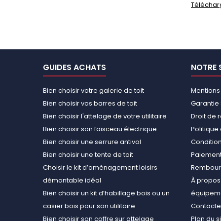
Téléchar
GUIDES ACHATS
NOTRE 
Bien choisir votre galerie de toit
Mentions
Bien choisir vos barres de toit
Garantie 
Bien choisir l'attelage de votre utilitaire
Droit de 
Bien choisir son faisceau électrique
Politiqu
Bien choisir une serrure antivol
Conditions
Bien choisir une tente de toit
Paiement
Choisir le kit d’aménagement loisirs
Rembours
démontable idéal
À propos 
Bien choisir un kit d’habillage bois ou un
équipemen
casier bois pour son utilitaire
Contact
Nous utilisons des cookies pour mesurer l’audience du site,
Bien choisir son coffre sur attelage
Plan du s