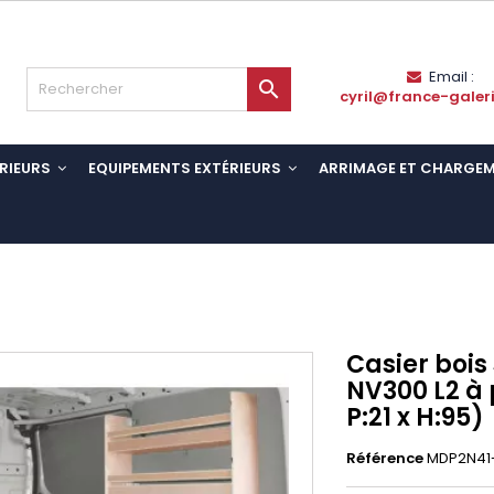
Email :

cyril@france-galer
RIEURS
EQUIPEMENTS EXTÉRIEURS
ARRIMAGE ET CHARGE
Casier bois
NV300 L2 à p
P:21 x H:95)
Référence
MDP2N41