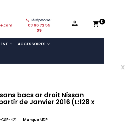
Téléphone :
0

shopping_cart
ie.com
03 66 72 55
09
MENT
ACCESSOIRES
x
 sans bacs ar droit Nissan
artir de Janvier 2016 (L:128 x
-CSE-421
Marque
MDP