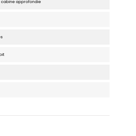
 cabine approfondie
es
oit