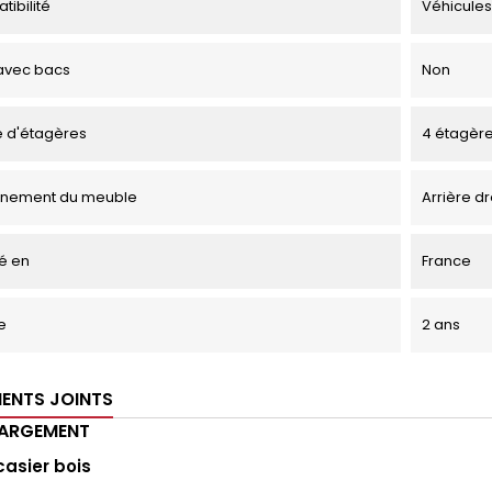
tibilité
Véhicules
avec bacs
Non
 d'étagères
4 étagèr
onnement du meuble
Arrière dr
é en
France
e
2 ans
ENTS JOINTS
HARGEMENT
casier bois