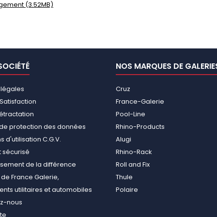
gement (3.52MB)
SOCIÉTÉ
NOS MARQUES DE GALERIE
 légales
Cruz
Satisfaction
France-Galerie
rétractation
Pool-Line
e de protection des données
Rhino-Products
 d'utilisation C.G.V.
Alugi
 sécurisé
Rhino-Rack
ement de la différence
Roll and Fix
de France Galerie,
Thule
ts utilitaires et automobiles
Polaire
ez-nous
ite