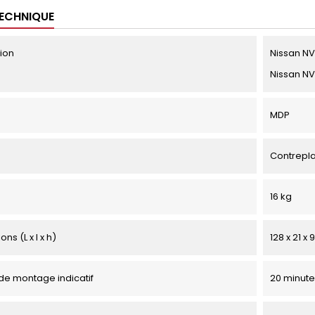
TECHNIQUE
tion
Nissan NV
Nissan NV
MDP
Contrepl
16 kg
ns (L x l x h)
128 x 21 x
e montage indicatif
20 minute