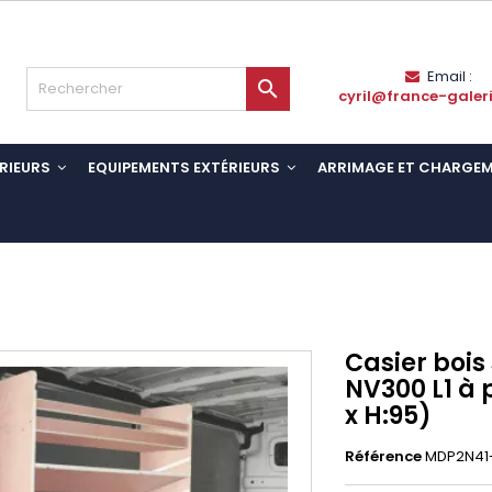
Email :

cyril@france-galer
RIEURS
EQUIPEMENTS EXTÉRIEURS
ARRIMAGE ET CHARGE
Casier bois
NV300 L1 à p
x H:95)
Référence
MDP2N41