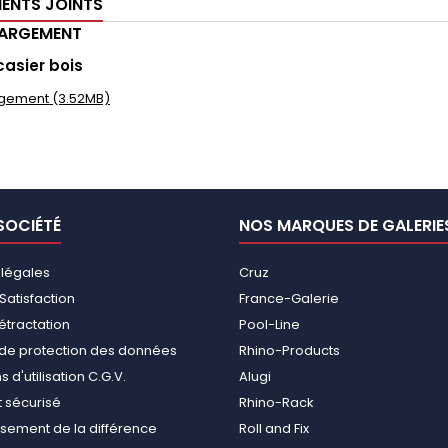
ENTS JOINTS
HARGEMENT
casier bois
gement (3.52MB)
SOCIÉTÉ
NOS MARQUES DE GALERIE
 légales
Cruz
Satisfaction
France-Galerie
rétractation
Pool-Line
e de protection des données
Rhino-Products
 d'utilisation C.G.V.
Alugi
 sécurisé
Rhino-Rack
ement de la différence
Roll and Fix