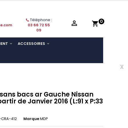
Téléphone :
0

shopping_cart
ie.com
03 66 72 55
09
MENT
ACCESSOIRES
x
 sans bacs ar Gauche Nissan
artir de Janvier 2016 (L:91 x P:33
-CRA-412
Marque
MDP