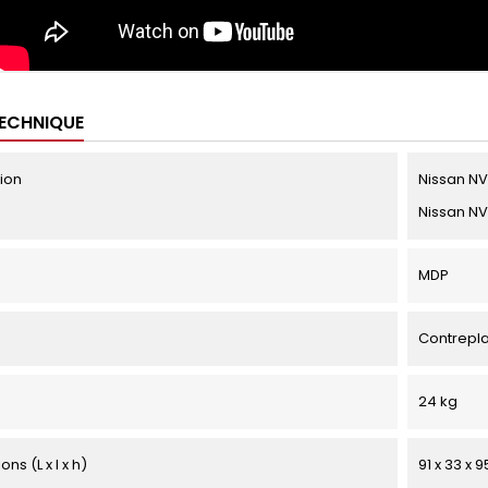
TECHNIQUE
tion
Nissan NV3
Nissan NV
MDP
Contrepl
24 kg
ns (L x l x h)
91 x 33 x 