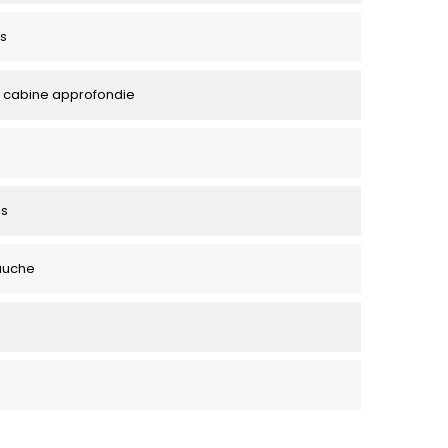
s
 cabine approfondie
es
auche