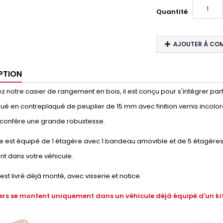
Quantité
AJOUTER À CO
PTION
 notre casier de rangement en bois, il est conçu pour s'intégrer parfai
qué en contreplaqué de peuplier de 15 mm avec finition vernis incolo
i confère une grande robustesse.
 est équipé de 1 étagère avec 1 bandeau amovible et de 5 étagères i
t dans votre véhicule.
 est livré déjà monté, avec visserie et notice.
ers se montent uniquement dans un véhicule déjà équipé d'un kit