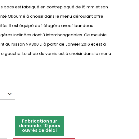
ns bacs est fabriqué en contreplaqué de 15 mm et son
einté Okoumé à choisir dans le menu déroulant offre
lités. Il est équipé de 1 étagère avec 1 bandeau
agères inclinées dont 3 interchangeables. Ce meuble
t au Nissan NV300 L1 à partir de Janvier 2016 et est à
ière gauche. Le choix du vernis est à choisir dans le menu
T
Fabrication sur
demande. 10 jours
ouvrés de délai