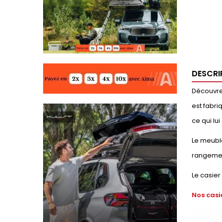
DESCRI
Découvrez
est fabri
ce qui lu
Le meuble
rangemen
Le casier
Nos casi