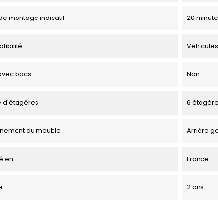
e montage indicatif
20 minute
tibilité
Véhicules
avec bacs
Non
 d'étagères
6 étagèr
onnement du meuble
Arrière g
é en
France
e
2 ans