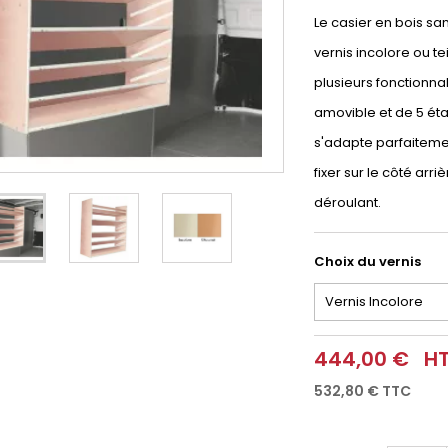
Le casier en bois sa
vernis incolore ou t
plusieurs fonctionna
amovible et de 5 ét
s'adapte parfaitemen
fixer sur le côté arr
déroulant.
Choix du vernis
444,00 €
H
532,80 €
TTC