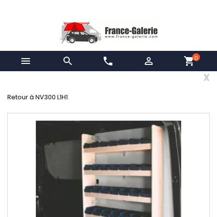
0


phone

shopping_cart
x
Retour à NV300 L1H1