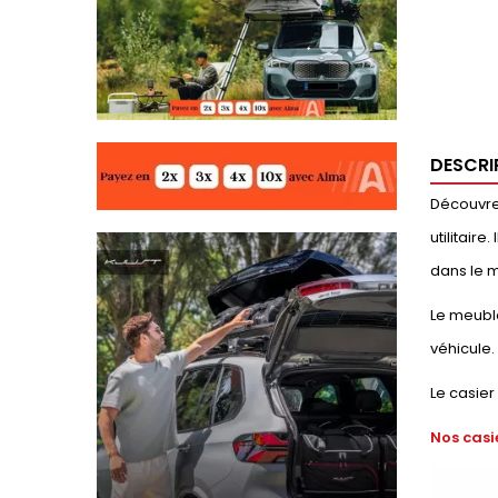
DESCRI
Découvrez
utilitair
dans le m
Le meuble
véhicule.
Le casier
Nos casi