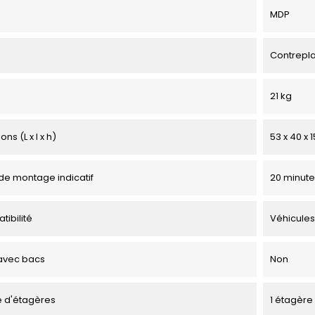
MDP
Contrepl
21 kg
ns (L x l x h)
53 x 40 x 
e montage indicatif
20 minute
tibilité
Véhicules
avec bacs
Non
 d'étagères
1 étagère