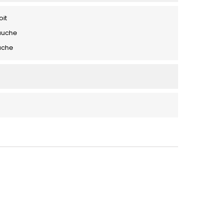
oit
auche
uche