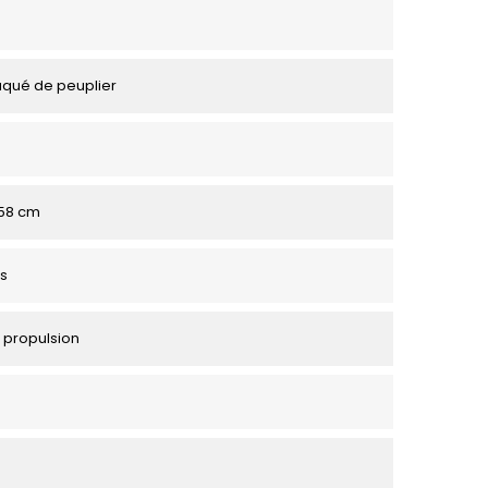
aqué de peuplier
158 cm
s
 propulsion