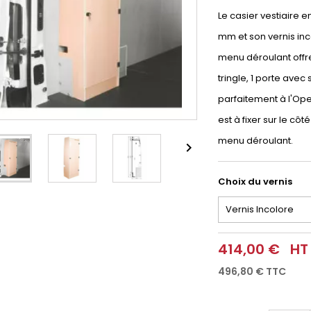
Le casier vestiaire 
mm et son vernis inco
menu déroulant offre 
tringle, 1 porte ave
parfaitement à l'Ope
est à fixer sur le côt
menu déroulant.

Choix du vernis
414,00 €
HT
496,80 €
TTC