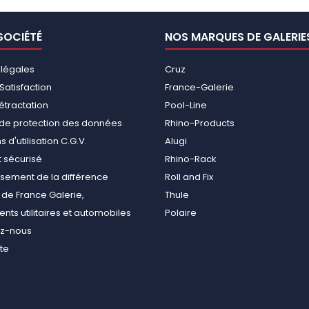
SOCIÉTÉ
NOS MARQUES DE GALERIE
 légales
Cruz
Satisfaction
France-Galerie
rétractation
Pool-Line
e de protection des données
Rhino-Products
 d'utilisation C.G.V.
Alugi
 sécurisé
Rhino-Rack
ement de la différence
Roll and Fix
de France Galerie,
Thule
ts utilitaires et automobiles
Polaire
ez-nous
ite