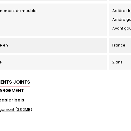
onnement du meuble
Arrière dr
Arrière g
Avant ga
é en
France
e
2 ans
ENTS JOINTS
HARGEMENT
casier bois
gement (3.52MB)