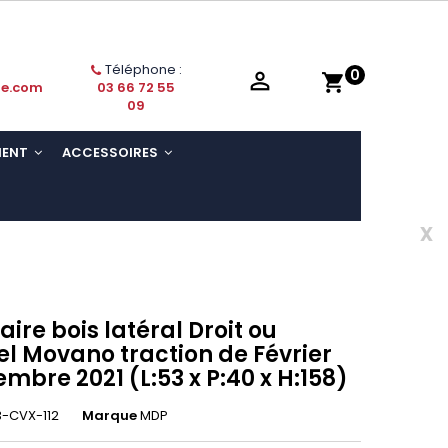
Téléphone :
0

shopping_cart
ie.com
03 66 72 55
09
MENT
ACCESSOIRES
x
aire bois latéral Droit ou
l Movano traction de Février
embre 2021 (L:53 x P:40 x H:158)
-CVX-112
Marque
MDP