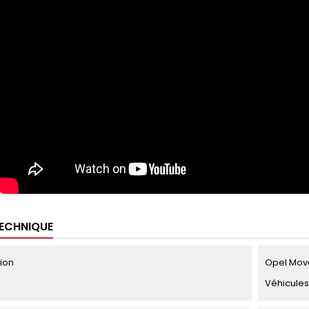
TECHNIQUE
tion
Opel Mova
Véhicules