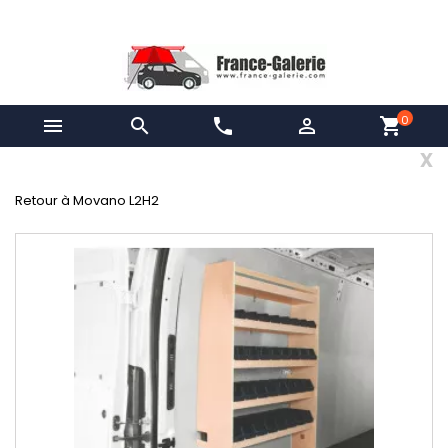
0


phone

shopping_cart
x
Retour à Movano L2H2