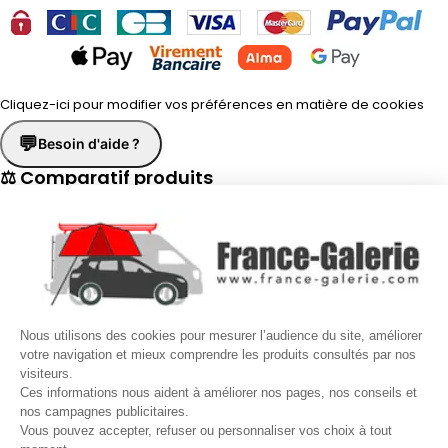
Cliquez-ici pour modifier vos préférences en matière de cookies
💬
Besoin d'aide ?
⚖ Comparatif produits
×
📋 Fiche technique
×
☎
Demander un rappel
×
Nous utilisons des cookies pour mesurer l’audience du site, améliorer
Nos conseillers vous rappellent du
Lundi au Vendredi
de
8h30 à
votre navigation et mieux comprendre les produits consultés par nos
visiteurs.
17h30
.
Ces informations nous aident à améliorer nos pages, nos conseils et
nos campagnes publicitaires.
Nom
*
Prénom
*
Vous pouvez accepter, refuser ou personnaliser vos choix à tout