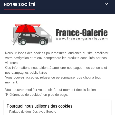

NOTRE SOCIÉTÉ

NOS MARQUES DE GALERIES

VOTRE COMPTE
Site protégé par reCAPTCHA.
Vie privée
-
Termes
Nous utilisons des cookies pour mesurer l’audience du site, améliorer
LETTRE D'INFORMATIONS
votre navigation et mieux comprendre les produits consultés par nos
visiteurs.
Ces informations nous aident à améliorer nos pages, nos conseils et
nos campagnes publicitaires.
Vous pouvez accepter, refuser ou personnaliser vos choix à tout
SUIVEZ-NOUS
moment.
Vous pouvez modifier vos choix à tout moment depuis le lien
“Préférences de cookies” en pied de page.
Gérer mes cookies
Besoin d'aide ?
Une question ? Nous sommes là pour vous accompagner
Pourquoi nous utilisons des cookies.
© Copyright 2026 France Galerie. Tous droits reservés.
Partage de données avec Google