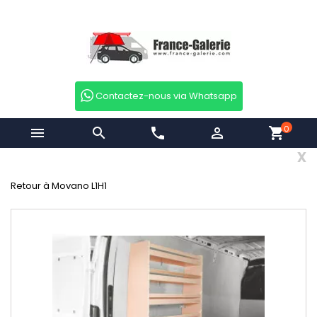
Contactez-nous via Whatsapp
0


phone

shopping_cart
x
Retour à Movano L1H1