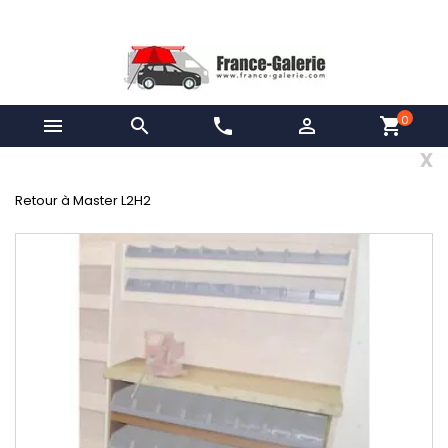
0


phone

shopping_cart
x
Retour à Master L2H2