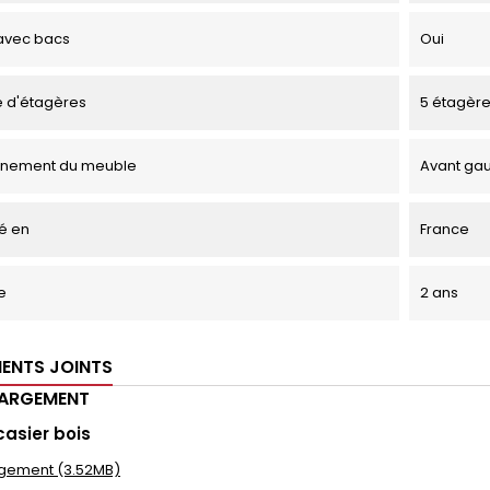
avec bacs
Oui
 d'étagères
5 étagèr
onnement du meuble
Avant ga
é en
France
e
2 ans
ENTS JOINTS
HARGEMENT
casier bois
gement (3.52MB)