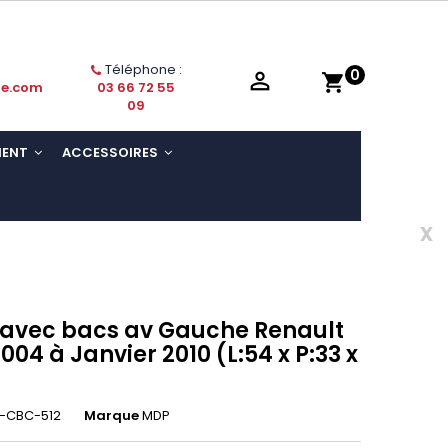
Téléphone :
0

shopping_cart
ie.com
03 66 72 55
09
MENT
ACCESSOIRES
x
s avec bacs av Gauche Renault
004 à Janvier 2010 (L:54 x P:33 x
-CBC-512
Marque
MDP