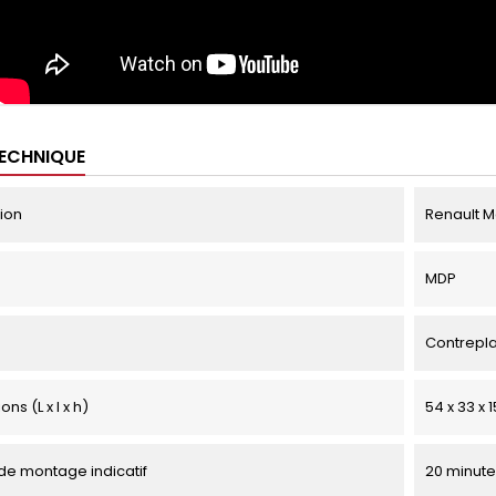
TECHNIQUE
tion
Renault M
MDP
Contrepl
ns (L x l x h)
54 x 33 x 
e montage indicatif
20 minute