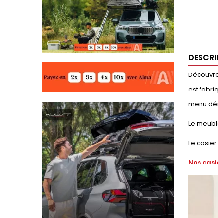
DESCRI
Découvrez
est fabri
menu déro
Le meuble
Le casier
Nos casi