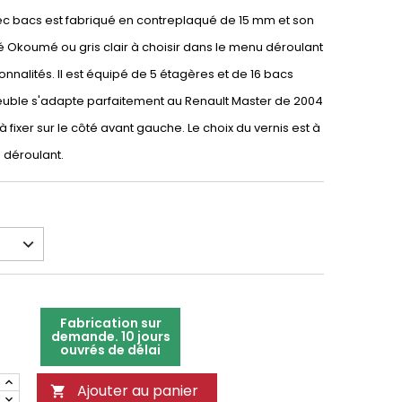
vec bacs est fabriqué en contreplaqué de 15 mm et son
nté Okoumé ou gris clair à choisir dans le menu déroulant
ionnalités. Il est équipé de 5 étagères et de 16 bacs
euble s'adapte parfaitement au Renault Master de 2004
 à fixer sur le côté avant gauche. Le choix du vernis est à
u déroulant.
Fabrication sur
demande. 10 jours
ouvrés de délai
Ajouter au panier
