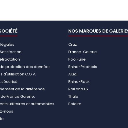
SOCIÉTÉ
NOS MARQUES DE GALERIE
 légales
Cruz
Satisfaction
France-Galerie
rétractation
Pool-Line
e de protection des données
Rhino-Products
 d'utilisation C.G.V.
Alugi
 sécurisé
Rhino-Rack
ement de la différence
Roll and Fix
de France Galerie,
Thule
ts utilitaires et automobiles
Polaire
ez-nous
ite