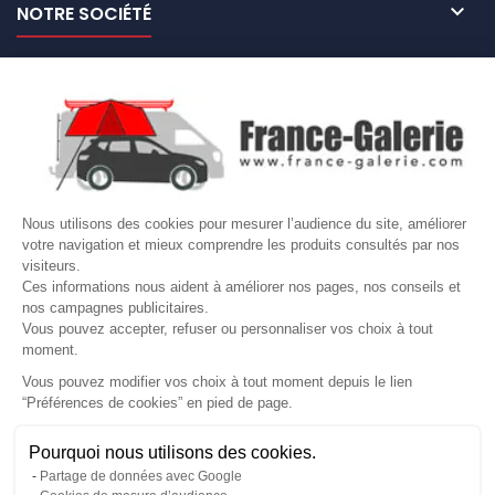

NOTRE SOCIÉTÉ

NOS MARQUES DE GALERIES

VOTRE COMPTE
Site protégé par reCAPTCHA.
Vie privée
-
Termes
Nous utilisons des cookies pour mesurer l’audience du site, améliorer
LETTRE D'INFORMATIONS
votre navigation et mieux comprendre les produits consultés par nos
visiteurs.
Ces informations nous aident à améliorer nos pages, nos conseils et
nos campagnes publicitaires.
Vous pouvez accepter, refuser ou personnaliser vos choix à tout
SUIVEZ-NOUS
moment.
Vous pouvez modifier vos choix à tout moment depuis le lien
“Préférences de cookies” en pied de page.
Gérer mes cookies
Pourquoi nous utilisons des cookies.
© Copyright 2026 France Galerie. Tous droits reservés.
Partage de données avec Google