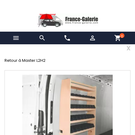
0


phone

shopping_cart
x
Retour à Master L2H2