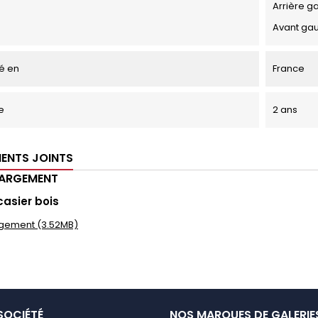
Arrière g
Avant ga
é en
France
e
2 ans
ENTS JOINTS
HARGEMENT
casier bois
gement (3.52MB)
SOCIÉTÉ
NOS MARQUES DE GALERIE