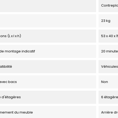
Contrepl
23 kg
ns (L x l x h)
53 x 40 x 
e montage indicatif
20 minute
tibilité
Véhicules
avec bacs
Non
 d'étagères
6 étagèr
onnement du meuble
Arrière dr