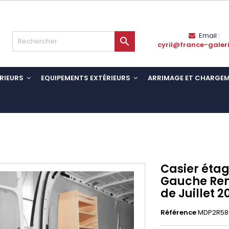
Email :

cyril@france-galer
RIEURS
EQUIPEMENTS EXTÉRIEURS
ARRIMAGE ET CHARGE
Casier étag
Gauche Rena
de Juillet 2
Référence
MDP2R58