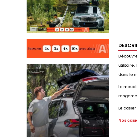
DESCRI
Découvrez
utilitair
dans le m
Le meubl
rangemen
Le casier
Nos casi