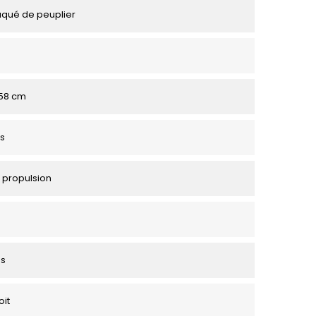
aqué de peuplier
158 cm
s
 propulsion
es
oit