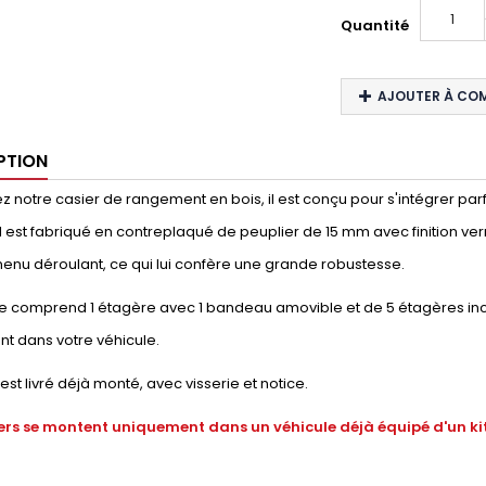
Quantité
AJOUTER À CO
PTION
 notre casier de rangement en bois, il est conçu pour s'intégrer parf
e. Il est fabriqué en contreplaqué de peuplier de 15 mm avec finition ver
enu déroulant, ce qui lui confère une grande robustesse.
e comprend 1 étagère avec 1 bandeau amovible et de 5 étagères incli
t dans votre véhicule.
 est livré déjà monté, avec visserie et notice.
ers se montent uniquement dans un véhicule déjà équipé d'un kit