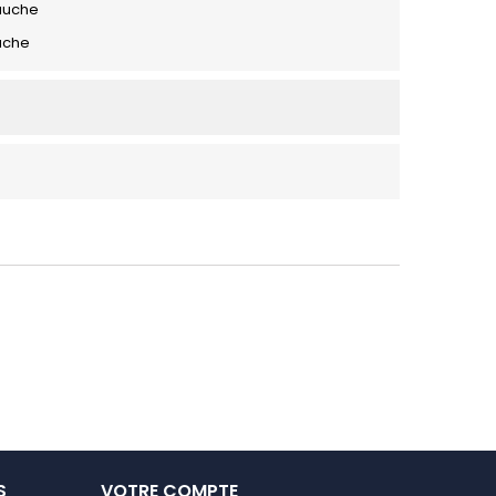
auche
uche
S
VOTRE COMPTE