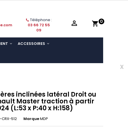
Téléphone :
0

shopping_cart
ie.com
03 66 72 55
09
MENT
ACCESSOIRES
x
ères inclinées latéral Droit ou
ult Master traction à partir
024 (L:53 x P:40 x H:158)
-CRX-512
Marque
MDP