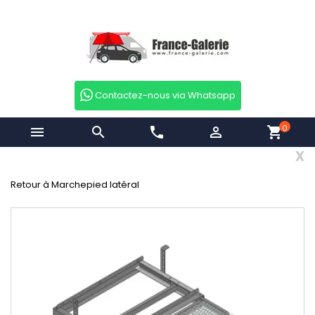
Contactez-nous via Whatsapp
0


phone

shopping_cart
x
Retour à Marchepied latéral