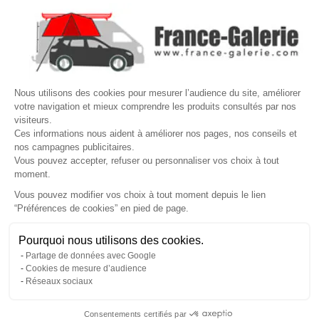

VOTRE COMPTE
Site protégé par reCAPTCHA.
Vie privée
-
Termes
Nous utilisons des cookies pour mesurer l’audience du site, améliorer
LETTRE D'INFORMATIONS
votre navigation et mieux comprendre les produits consultés par nos
visiteurs.
Ces informations nous aident à améliorer nos pages, nos conseils et
nos campagnes publicitaires.
Vous pouvez accepter, refuser ou personnaliser vos choix à tout
SUIVEZ-NOUS
moment.
Vous pouvez modifier vos choix à tout moment depuis le lien
“Préférences de cookies” en pied de page.
Gérer mes cookies
Pourquoi nous utilisons des cookies.
© Copyright 2026 France Galerie. Tous droits reservés.
Partage de données avec Google
Cookies de mesure d’audience
Réseaux sociaux
Consentements certifiés par