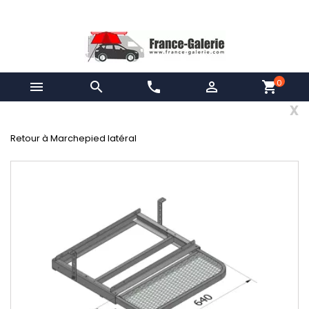
0


phone

shopping_cart
x
Retour à Marchepied latéral