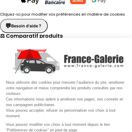
Cliquez-ici pour modifier vos préférences en matière de cookies
💬
Besoin d'aide ?
⚖ Comparatif produits
×
📋 Fiche technique
×
☎
Demander un rappel
×
Nous utilisons des cookies pour mesurer l’audience du site, améliorer
Nos conseillers vous rappellent du
Lundi au Vendredi
de
8h30 à
votre navigation et mieux comprendre les produits consultés par nos
visiteurs.
17h30
.
Ces informations nous aident à améliorer nos pages, nos conseils et
nos campagnes publicitaires.
Nom
*
Prénom
*
Vous pouvez accepter, refuser ou personnaliser vos choix à tout
moment.
Téléphone
*
Vous pouvez modifier vos choix à tout moment depuis le lien
“Préférences de cookies” en pied de page.
Gérer mes cookies