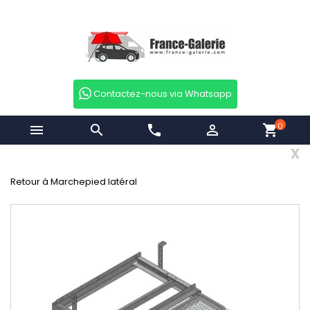
Contactez-nous via Whatsapp
0


phone

shopping_cart
x
Retour à Marchepied latéral