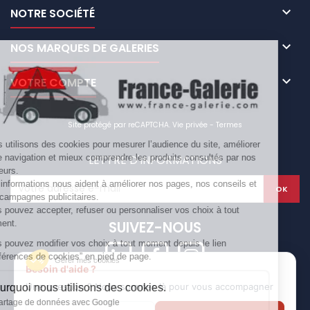

NOTRE SOCIÉTÉ

NOS MARQUES DE GALERIES

VOTRE COMPTE
Site protégé par reCAPTCHA.
Vie privée
-
Termes
Nous utilisons des cookies pour mesurer l’audience du site, améliorer
LETTRE D'INFORMATIONS
votre navigation et mieux comprendre les produits consultés par nos
visiteurs.
Ces informations nous aident à améliorer nos pages, nos conseils et
nos campagnes publicitaires.
Vous pouvez accepter, refuser ou personnaliser vos choix à tout
SUIVEZ-NOUS
moment.
Vous pouvez modifier vos choix à tout moment depuis le lien
“Préférences de cookies” en pied de page.
Gérer mes cookies
Besoin d'aide ?
Une question ? Nous sommes là pour vous accompagner
Pourquoi nous utilisons des cookies.
© Copyright 2026 France Galerie. Tous droits reservés.
Partage de données avec Google