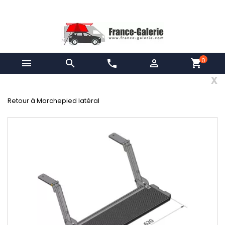
0


phone

shopping_cart
x
Retour à Marchepied latéral