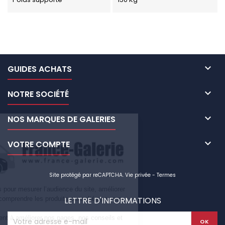

GUIDES ACHATS

NOTRE SOCIÉTÉ

NOS MARQUES DE GALERIES

VOTRE COMPTE
Site protégé par reCAPTCHA.
Vie privée
-
Termes
Nous utilisons des cookies pour mesurer l’audience du site, améliorer
votre navigation et mieux comprendre les produits consultés par nos
LETTRE D'INFORMATIONS
visiteurs.
Ces informations nous aident à améliorer nos pages, nos conseils et