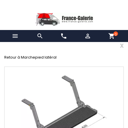
0


phone

shopping_cart
x
Retour à Marchepied latéral