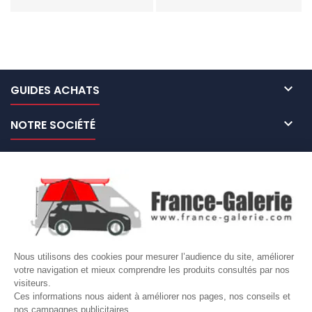

GUIDES ACHATS

NOTRE SOCIÉTÉ

NOS MARQUES DE GALERIES

VOTRE COMPTE
Site protégé par reCAPTCHA.
Vie privée
-
Termes
Nous utilisons des cookies pour mesurer l’audience du site, améliorer
votre navigation et mieux comprendre les produits consultés par nos
LETTRE D'INFORMATIONS
visiteurs.
Ces informations nous aident à améliorer nos pages, nos conseils et
nos campagnes publicitaires.