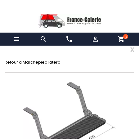
0


phone

shopping_cart
x
Retour à Marchepied latéral