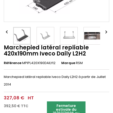


Marchepied latéral repliable
420x190mm Iveco Daily L2H2
Référence
MPIPL420X190DAILYl2
Marque
RSM
Marchepied latéral repliable Iveco Daily L2H2 à partir de Juillet
2014
327,08 €
HT
Fermeture
392,50 €
TTC
estivale du