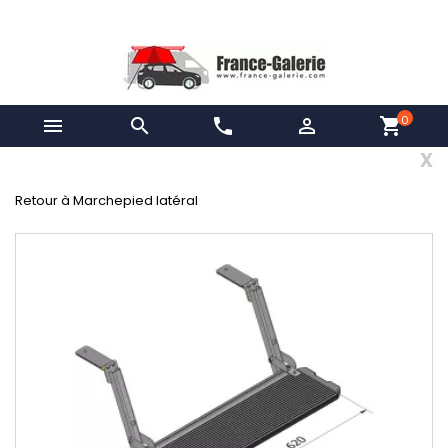
0


phone

shopping_cart
x
Retour à Marchepied latéral