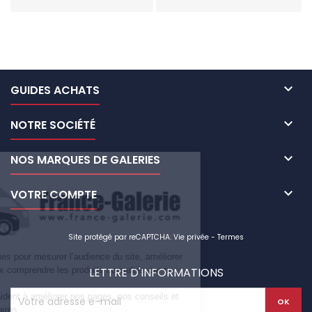

GUIDES ACHATS

NOTRE SOCIÉTÉ

NOS MARQUES DE GALERIES

VOTRE COMPTE
Site protégé par reCAPTCHA.
Vie privée
-
Termes
Nous utilisons des cookies pour mesurer l’audience du site, améliorer
votre navigation et mieux comprendre les produits consultés par nos
LETTRE D'INFORMATIONS
visiteurs.
Ces informations nous aident à améliorer nos pages, nos conseils et
nos campagnes publicitaires.