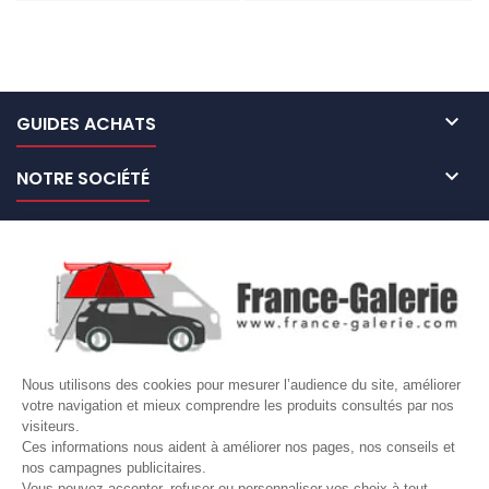

GUIDES ACHATS

NOTRE SOCIÉTÉ

NOS MARQUES DE GALERIES

VOTRE COMPTE
Site protégé par reCAPTCHA.
Vie privée
-
Termes
Nous utilisons des cookies pour mesurer l’audience du site, améliorer
votre navigation et mieux comprendre les produits consultés par nos
LETTRE D'INFORMATIONS
visiteurs.
Ces informations nous aident à améliorer nos pages, nos conseils et
nos campagnes publicitaires.
Vous pouvez accepter, refuser ou personnaliser vos choix à tout