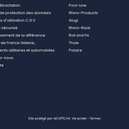
rétractation
Pool-Line
e de protection des données
Rhino-Products
 d'utilisation C.G.V.
Alugi
 sécurisé
Rhino-Rack
ement de la différence
Roll and Fix
de France Galerie,
Thule
ts utilitaires et automobiles
Polaire
ez-nous
ite
Site protégé par reCAPTCHA.
Vie privée
-
Termes