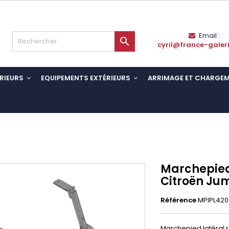
Email :

cyril@france-galer
RIEURS
EQUIPEMENTS EXTÉRIEURS
ARRIMAGE ET CHARGE
Marchepied
Citroën Jum
Référence
MPIPL420
Marchepied latéral r