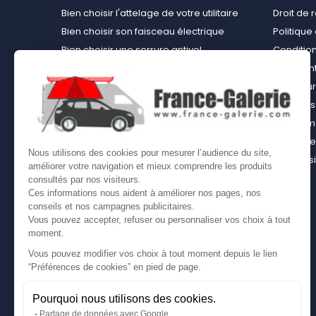
Bien choisir l'attelage de votre utilitaire
Droit de 
Bien choisir son faisceau électrique
Politiqu
Bien choisir une serrure antivol
Conditions
Bien choisir une tente de toit
Paiement
Choisir le kit d’aménagement loisirs
Rembours
démontable idéal
À propos 
Bien choisir un kit d’habillage bois ou un
équipemen
casier bois pour son utilitaire
Contact
Nous utilisons des cookies pour mesurer l’audience du site,
Bien choisir son coffre sur attelage
Plan du s
améliorer votre navigation et mieux comprendre les produits
Comment bien choisir son coffre de toit
consultés par nos visiteurs.
Ces informations nous aident à améliorer nos pages, nos
conseils et nos campagnes publicitaires.
Vous pouvez accepter, refuser ou personnaliser vos choix à tout
moment.
Vous pouvez modifier vos choix à tout moment depuis le lien
“Préférences de cookies” en pied de page.
Pourquoi nous utilisons des cookies.
Partage de données avec Google