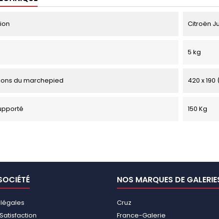
tion
Citroën Ju
5 kg
ions du marchepied
420 x 190
upporté
150 Kg
SOCIÉTÉ
NOS MARQUES DE GALERIE
 légales
Cruz
Satisfaction
France-Galerie