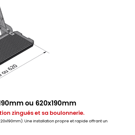
0x190mm ou 620x190mm
ion zingués et sa boulonnerie.
0x190mm). Une installation propre et rapide offrant un