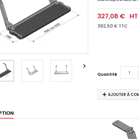
327,08 €
HT
392,50 €
TTC

Quantité
AJOUTER À CO
PTION