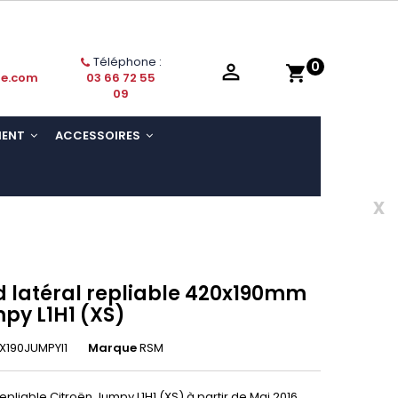
Téléphone :
0

shopping_cart
ie.com
03 66 72 55
09
MENT
ACCESSOIRES
x
 latéral repliable 420x190mm
py L1H1 (XS)
X190JUMPYl1
Marque
RSM
epliable Citroën Jumpy L1H1 (XS) à partir de Mai 2016