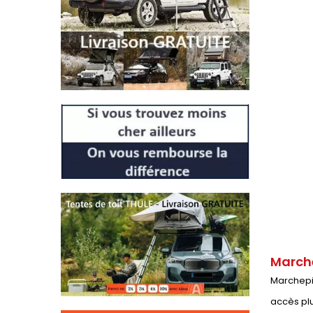
Marche
Marchepie
accès plu