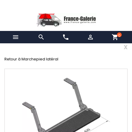
0


phone

shopping_cart
x
Retour à Marchepied latéral