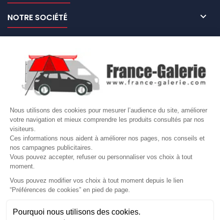

NOTRE SOCIÉTÉ

NOS MARQUES DE GALERIES

VOTRE COMPTE
Site protégé par reCAPTCHA.
Vie privée
-
Termes
Nous utilisons des cookies pour mesurer l’audience du site, améliorer
votre navigation et mieux comprendre les produits consultés par nos
LETTRE D'INFORMATIONS
visiteurs.
Ces informations nous aident à améliorer nos pages, nos conseils et
nos campagnes publicitaires.
Vous pouvez accepter, refuser ou personnaliser vos choix à tout
moment.
SUIVEZ-NOUS
Vous pouvez modifier vos choix à tout moment depuis le lien
“Préférences de cookies” en pied de page.
Gérer mes cookies
Pourquoi nous utilisons des cookies.
© Copyright 2026 France Galerie. Tous droits reservés.