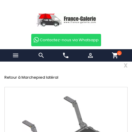
Contactez-nous via Whatsapp
0


phone

shopping_cart
x
Retour à Marchepied latéral