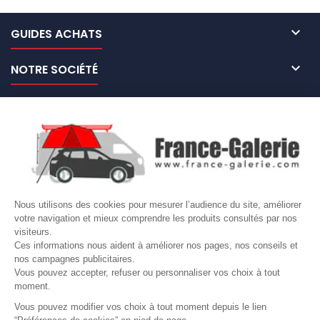

GUIDES ACHATS

NOTRE SOCIÉTÉ

NOS MARQUES DE GALERIES

VOTRE COMPTE
Site protégé par reCAPTCHA.
Vie privée
-
Termes
Nous utilisons des cookies pour mesurer l’audience du site, améliorer
votre navigation et mieux comprendre les produits consultés par nos
LETTRE D'INFORMATIONS
visiteurs.
Ces informations nous aident à améliorer nos pages, nos conseils et
nos campagnes publicitaires.
Vous pouvez accepter, refuser ou personnaliser vos choix à tout
moment.
SUIVEZ-NOUS
Vous pouvez modifier vos choix à tout moment depuis le lien