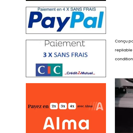
Conçu pou
repliable
conditio