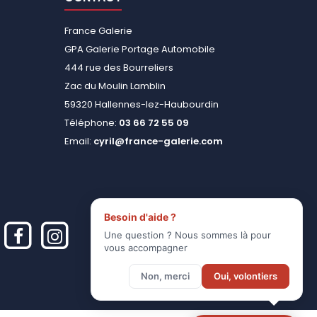
France Galerie
GPA Galerie Portage Automobile
444 rue des Bourreliers
Zac du Moulin Lamblin
59320 Hallennes-lez-Haubourdin
Téléphone:
03 66 72 55 09
Email:
cyril@france-galerie.com
Besoin d'aide ?
Une question ? Nous sommes là pour
vous accompagner
Non, merci
Oui, volontiers