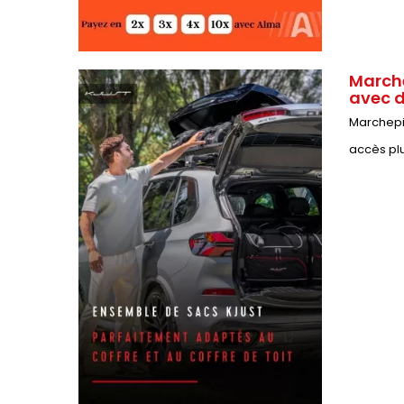
Marche
avec d
Marchepie
accès plu