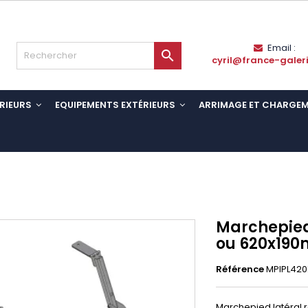
Email :

cyril@france-galer
RIEURS
EQUIPEMENTS EXTÉRIEURS
ARRIMAGE ET CHARGE
Marchepied
ou 620x19
Référence
MPIPL42
Marchepied latéral 