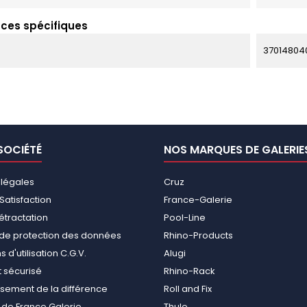
ces spécifiques
37014804
SOCIÉTÉ
NOS MARQUES DE GALERIE
 légales
Cruz
Satisfaction
France-Galerie
rétractation
Pool-Line
e de protection des données
Rhino-Products
 d'utilisation C.G.V.
Alugi
 sécurisé
Rhino-Rack
ement de la différence
Roll and Fix
de France Galerie,
Thule