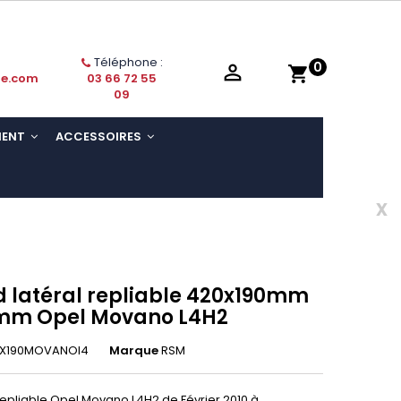
Téléphone :
0

shopping_cart
ie.com
03 66 72 55
09
MENT
ACCESSOIRES
x
 latéral repliable 420x190mm
0mm Opel Movano L4H2
0X190MOVANOl4
Marque
RSM
repliable Opel Movano L4H2 de Février 2010 à