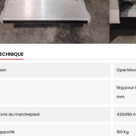
TECHNIQUE
tion
Opel Mova
5kg pour 
mm
ions du marchepied
420x190 
upporté
150 Kg