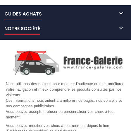

GUIDES ACHATS

NOTRE SOCIÉTÉ

NOS MARQUES DE GALERIES

VOTRE COMPTE
Site protégé par reCAPTCHA.
Vie privée
-
Termes
Nous utilisons des cookies pour mesurer l’audience du site, améliorer
votre navigation et mieux comprendre les produits consultés par nos
LETTRE D'INFORMATIONS
visiteurs.
Ces informations nous aident à améliorer nos pages, nos conseils et
nos campagnes publicitaires.
Vous pouvez accepter, refuser ou personnaliser vos choix à tout
moment.
SUIVEZ-NOUS
Vous pouvez modifier vos choix à tout moment depuis le lien