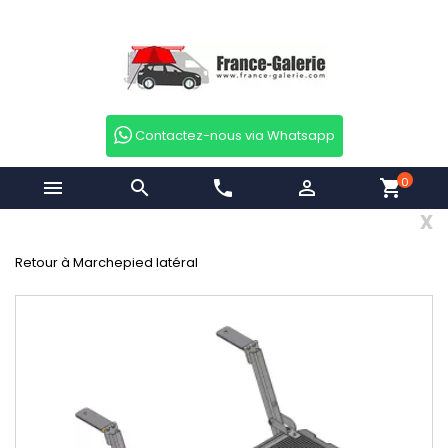
Contactez-nous via Whatsapp
0


phone

shopping_cart
x
Retour à Marchepied latéral