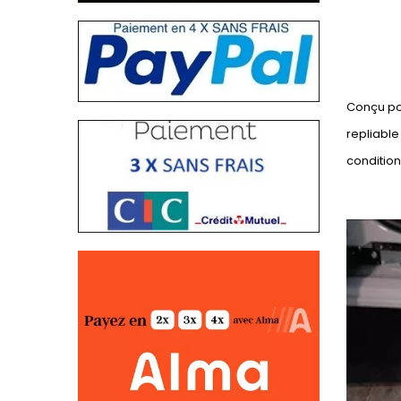
Conçu pou
repliable
conditio