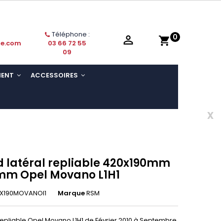
Téléphone :
0

shopping_cart
ie.com
03 66 72 55
09
MENT
ACCESSOIRES
x
 latéral repliable 420x190mm
mm Opel Movano L1H1
0X190MOVANOl1
Marque
RSM
repliable Opel Movano L1H1 de Février 2010 à Septembre