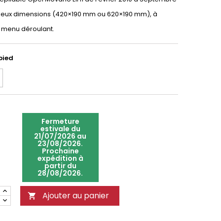
 deux dimensions (420×190 mm ou 620×190 mm), à
e menu déroulant.
pied
Fermeture
estivale du
21/07/2026 au
23/08/2026.
Prochaine
expédition à
partir du
28/08/2026.
Ajouter au panier
