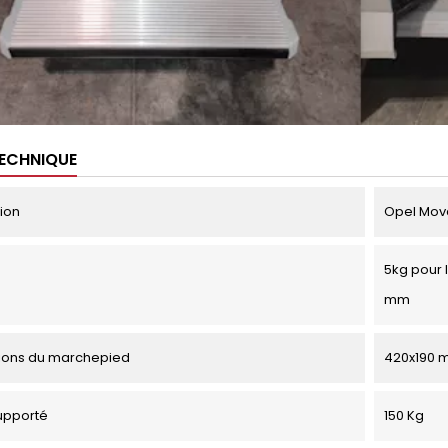
TECHNIQUE
tion
Opel Mova
5kg pour 
mm
ions du marchepied
420x190 
upporté
150 Kg