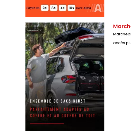
Marche
Marchepie
accès plu