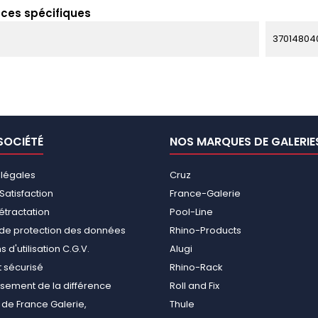
ces spécifiques
37014804
SOCIÉTÉ
NOS MARQUES DE GALERIE
 légales
Cruz
Satisfaction
France-Galerie
rétractation
Pool-Line
e de protection des données
Rhino-Products
 d'utilisation C.G.V.
Alugi
 sécurisé
Rhino-Rack
ement de la différence
Roll and Fix
de France Galerie,
Thule