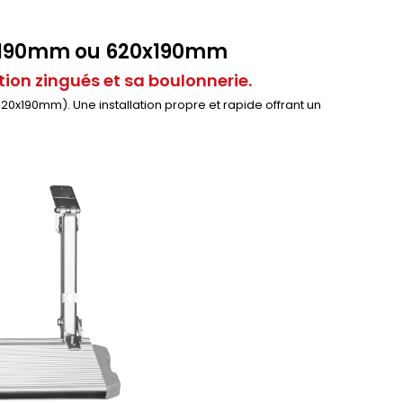
0x190mm ou 620x190mm
ion zingués et sa boulonnerie.
0x190mm). Une installation propre et rapide offrant un