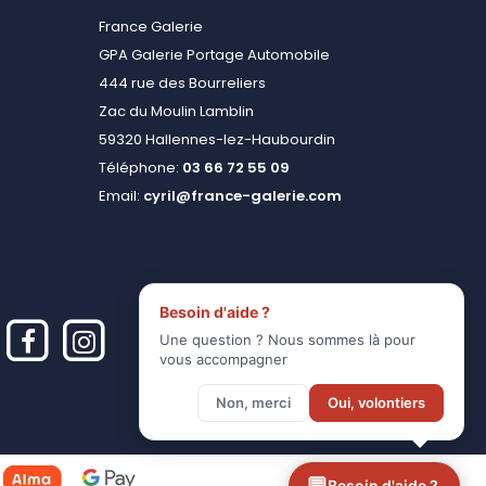
France Galerie
GPA Galerie Portage Automobile
444 rue des Bourreliers
Zac du Moulin Lamblin
59320 Hallennes-lez-Haubourdin
Téléphone:
03 66 72 55 09
Email:
cyril@france-galerie.com
Besoin d'aide ?
Une question ? Nous sommes là pour
vous accompagner
Non, merci
Oui, volontiers
Besoin d'aide ?