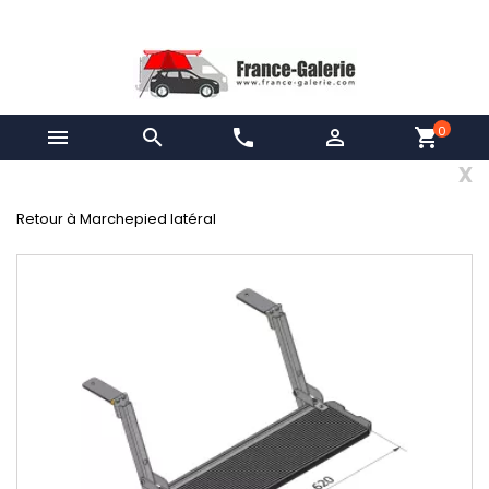
0


phone

shopping_cart
x
Retour à Marchepied latéral