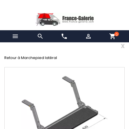
0


phone

shopping_cart
x
Retour à Marchepied latéral