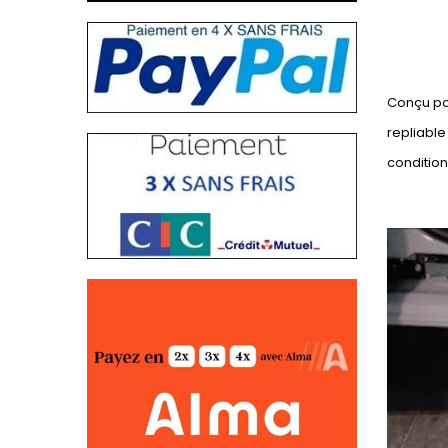
Conçu pou
repliable
conditio