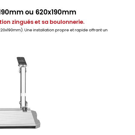
0x190mm ou 620x190mm
ion zingués et sa boulonnerie.
0x190mm). Une installation propre et rapide offrant un