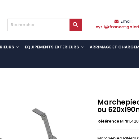
Email :

cyril@france-galer
RIEURS
EQUIPEMENTS EXTÉRIEURS
ARRIMAGE ET CHARGE
Marchepied
ou 620x190
Référence
MPIPL420
Marchepied latéral r