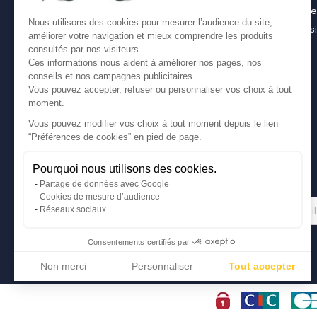
casier bois pour son utilitaire
Contact
Nous utilisons des cookies pour mesurer l’audience du site,
Bien choisir son coffre sur attelage
Plan du s
améliorer votre navigation et mieux comprendre les produits
Comment bien choisir son coffre de toit
consultés par nos visiteurs.
Ces informations nous aident à améliorer nos pages, nos
conseils et nos campagnes publicitaires.
Vous pouvez accepter, refuser ou personnaliser vos choix à tout
moment.
Vous pouvez modifier vos choix à tout moment depuis le lien
“Préférences de cookies” en pied de page.
Pourquoi nous utilisons des cookies.
Partage de données avec Google
Cookies de mesure d’audience
Gérer mes cookies
LETTRE D'INFORMATIONS
Réseaux sociaux
Consentements certifiés par
Non merci
Personnaliser
Tout accepter
Axeptio consent
Plateforme de Gestion du Consentement : Personnalisez vos Options
Notre plateforme vous permet d'adapter et de gérer vos paramètres de conf