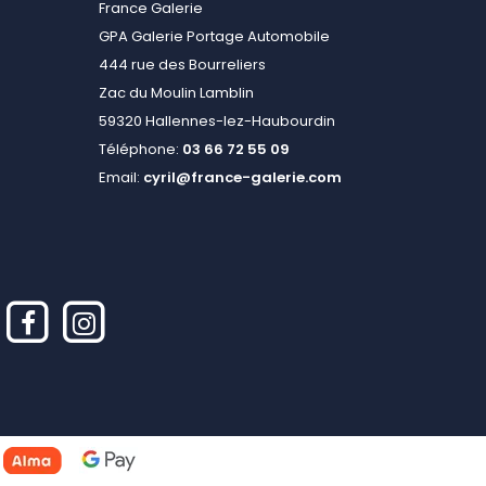
France Galerie
GPA Galerie Portage Automobile
444 rue des Bourreliers
Zac du Moulin Lamblin
59320 Hallennes-lez-Haubourdin
Téléphone:
03 66 72 55 09
Email:
cyril@france-galerie.com
alisez vos préférences pour contrôler la manière dont vos informations sont m