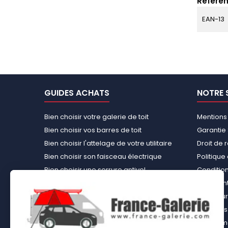
Référen
EAN-13
GUIDES ACHATS
NOTRE 
Bien choisir votre galerie de toit
Mentions
Bien choisir vos barres de toit
Garantie 
Bien choisir l'attelage de votre utilitaire
Droit de 
Bien choisir son faisceau électrique
Politiqu
Bien choisir une serrure antivol
Conditions
Bien choisir une tente de toit
Paiement
Choisir le kit d’aménagement loisirs
Rembours
démontable idéal
À propos 
Bien choisir un kit d’habillage bois ou un
équipemen