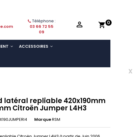
Téléphone :
0

shopping_cart
ie.com
03 66 72 55
09
MENT
ACCESSOIRES
x
 latéral repliable 420x190mm
mm Citroën Jumper L4H3
X190JUMPERl4
Marque
RSM
epliable Citroën Jumper L4H3 à partir de Juin 2006.