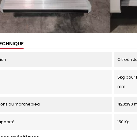
TECHNIQUE
tion
Citroën J
5kg pour 
mm
ions du marchepied
420x190 
upporté
150 Kg