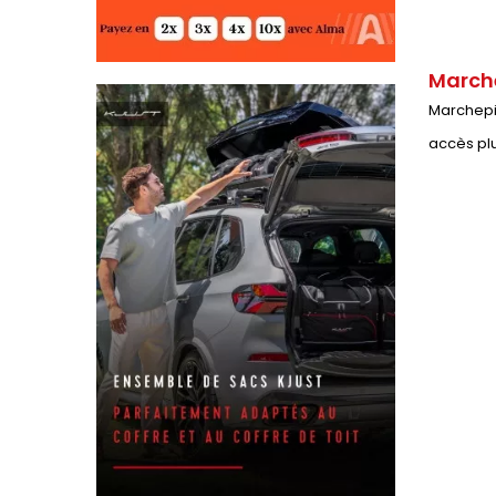
Marche
Marchepie
accès plu