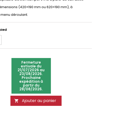
 dimensions (420×190 mm ou 620×190 mm), à
e menu déroulant.
pied
Fermeture
estivale du
21/07/2026 au
23/08/2026.
Prochaine
expédition à
partir du
28/08/2026.
Ajouter au panier
