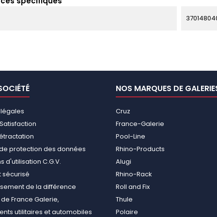
ces spécifiques
37014804
SOCIÉTÉ
NOS MARQUES DE GALERIE
 légales
Cruz
Satisfaction
France-Galerie
rétractation
Pool-Line
e de protection des données
Rhino-Products
 d'utilisation C.G.V.
Alugi
 sécurisé
Rhino-Rack
ement de la différence
Roll and Fix
de France Galerie,
Thule
ts utilitaires et automobiles
Polaire